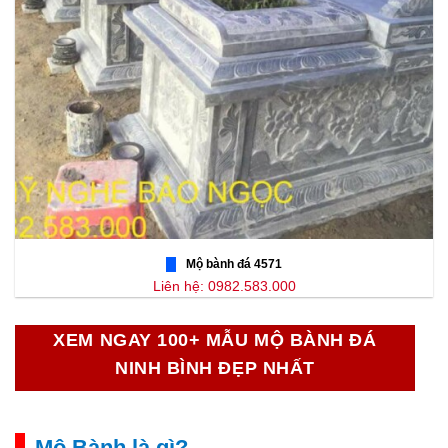
Mộ bành đá 4571
Liên hệ: 0982.583.000
XEM NGAY 100+ MẪU MỘ BÀNH ĐÁ
NINH BÌNH ĐẸP NHẤT
Mộ Bành là gì?