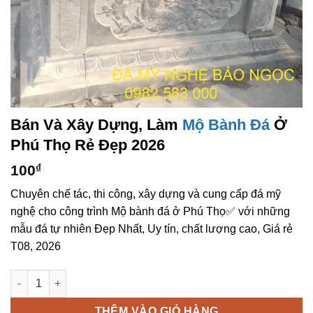
Bán Và Xây Dựng, Làm
Mộ Bành Đá
Ở
Phú Thọ Rẻ Đẹp 2026
100
₫
Chuyên chế tác, thi công, xây dựng và cung cấp đá mỹ
nghệ cho công trình Mộ bành đá ở Phú Thọ✅ với những
mẫu đá tự nhiên Đẹp Nhất, Uy tín, chất lượng cao, Giá rẻ
T08, 2026
Bán và xây dựng, làm Mộ bành đá ở Phú Thọ rẻ đẹp số lượng
THÊM VÀO GIỎ HÀNG