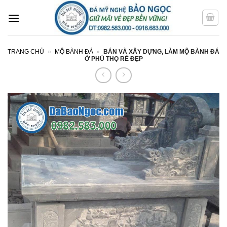
Bỏ
qua
nội
dung
TRANG CHỦ
»
MỘ BÀNH ĐÁ
»
BÁN VÀ XÂY DỰNG, LÀM MỘ BÀNH ĐÁ
Ở PHÚ THỌ RẺ ĐẸP