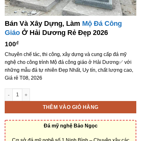
Bán Và Xây Dựng, Làm
Mộ Đá Công
Giáo
Ở Hải Dương Rẻ Đẹp 2026
100
₫
Chuyên chế tác, thi công, xây dựng và cung cấp đá mỹ
nghệ cho công trình Mộ đá công giáo ở Hải Dương✅ với
những mẫu đá tự nhiên Đẹp Nhất, Uy tín, chất lượng cao,
Giá rẻ T08, 2026
Bán và xây dựng, làm Mộ đá công giáo ở Hải Dương rẻ đẹp số
THÊM VÀO GIỎ HÀNG
Đá mỹ nghệ Bảo Ngọc
Cơ sở đá mỹ nghệ số 1 Ninh Bình – Chuyên xây các