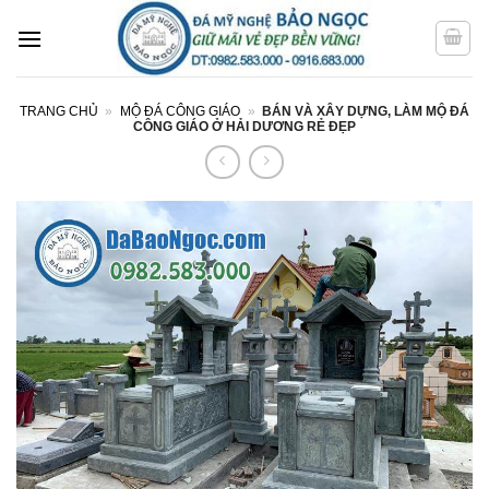
Bỏ
qua
nội
dung
TRANG CHỦ
»
MỘ ĐÁ CÔNG GIÁO
»
BÁN VÀ XÂY DỰNG, LÀM MỘ ĐÁ
CÔNG GIÁO Ở HẢI DƯƠNG RẺ ĐẸP