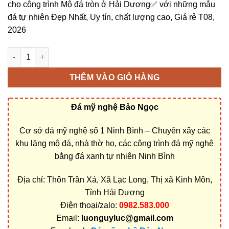
cho công trình Mộ đá tròn ở Hải Dương✅ với những mẫu
đá tự nhiên Đẹp Nhất, Uy tín, chất lượng cao, Giá rẻ T08,
2026
Cơ sở chế tác, xây dựng, bán Mộ đá tròn ở Hải Dương rẻ đẹp 
THÊM VÀO GIỎ HÀNG
Đá mỹ nghệ Bảo Ngọc
Cơ sở đá mỹ nghệ số 1 Ninh Bình – Chuyên xây các
khu lăng mộ đá, nhà thờ họ, các công trình đá mỹ nghệ
bằng đá xanh tự nhiên Ninh Bình
Địa chỉ: Thôn Trần Xá, Xã Lạc Long, Thị xã Kinh Môn,
Tỉnh Hải Dương
Điện thoại/zalo:
0982.583.000
Email:
luonguyluc@gmail.com