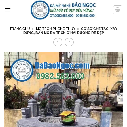
Bỏ
qua
nội
dung
TRANG CHỦ
»
MỘ TRÒN PHONG THỦY
»
CƠ SỞ CHẾ TÁC, XÂY
DỰNG, BÁN MỘ ĐÁ TRÒN Ở HẢI DƯƠNG RẺ ĐẸP