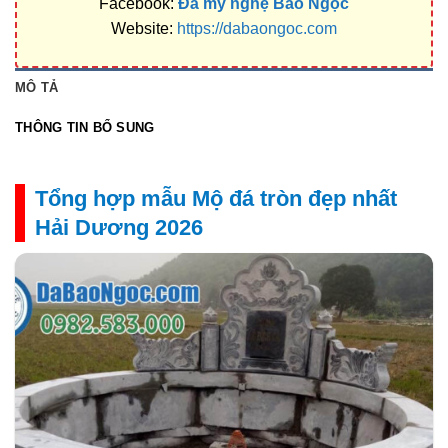
Facebook:
Đá mỹ nghệ Bảo Ngọc
Website:
https://dabaongoc.com
MÔ TẢ
THÔNG TIN BỔ SUNG
Tổng hợp mẫu Mộ đá tròn đẹp nhất
Hải Dương 2026