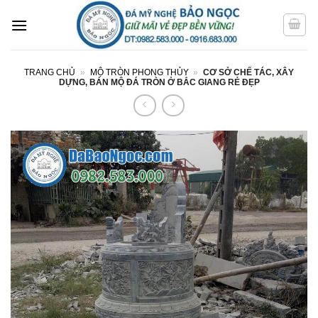
Bỏ
qua
nội
dung
TRANG CHỦ
»
MỘ TRÒN PHONG THỦY
»
CƠ SỞ CHẾ TÁC, XÂY
DỰNG, BÁN MỘ ĐÁ TRÒN Ở BẮC GIANG RẺ ĐẸP