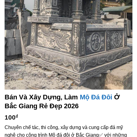
Bán Và Xây Dựng, Làm
Mộ Đá Đôi
Ở
Bắc Giang Rẻ Đẹp 2026
100
₫
Chuyên chế tác, thi công, xây dựng và cung cấp đá mỹ
nghệ cho công trình Mộ đá đôi ở Bắc Giang✅ với những