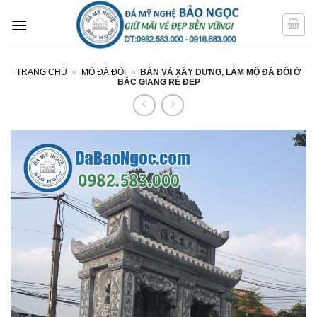
Bỏ
qua
nội
dung
TRANG CHỦ
»
MỘ ĐÁ ĐÔI
»
BÁN VÀ XÂY DỰNG, LÀM MỘ ĐÁ ĐÔI Ở
BẮC GIANG RẺ ĐẸP