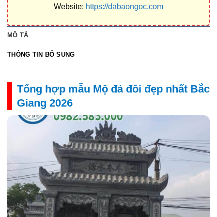
Website:
https://dabaongoc.com
MÔ TẢ
THÔNG TIN BỔ SUNG
Tổng hợp mẫu Mộ đá đôi đẹp nhất Bắc
Giang 2026