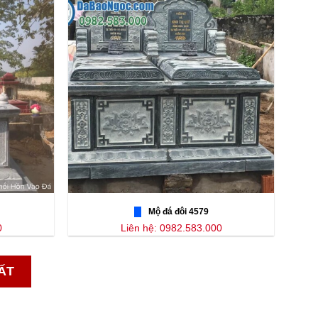
Mộ đá đôi 4579
0
Liên hệ: 0982.583.000
ẤT