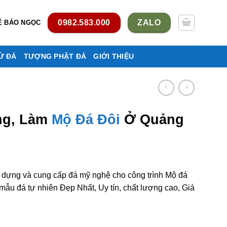
0982.583.000
ZALO
Ệ BẢO NGỌC
Ử ĐÁ
TƯỢNG PHẬT ĐÁ
GIỚI THIỆU
ng, Làm
Mộ Đá Đôi
Ở Quảng
y dựng và cung cấp đá mỹ nghệ cho công trình Mộ đá
ẫu đá tự nhiên Đẹp Nhất, Uy tín, chất lượng cao, Giá
i ở Quảng Trị rẻ đẹp số lượng