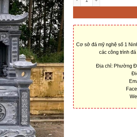
Cơ sở đá mỹ nghệ số 1 Ninh
các công trình đ
Địa chỉ: Phường 
Đi
Ema
Face
We