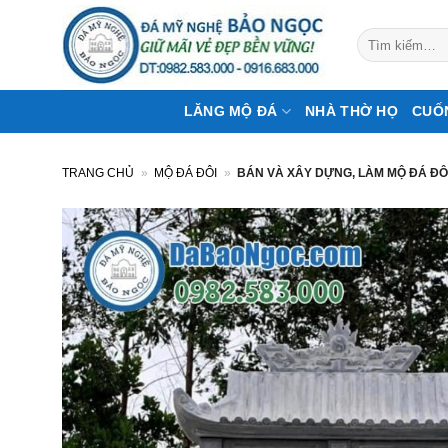
Bỏ
qua
Tìm
kiếm:
nội
dung
LĂNG MỘ ĐÁ
NHÀ THỜ HỌ
CUỐ
TRANG CHỦ
»
MỘ ĐÁ ĐÔI
»
BÁN VÀ XÂY DỰNG, LÀM MỘ ĐÁ ĐÔ