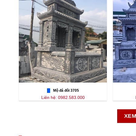
Mộ đá đôi 3705
Liên hệ: 0982.583.000
XEM