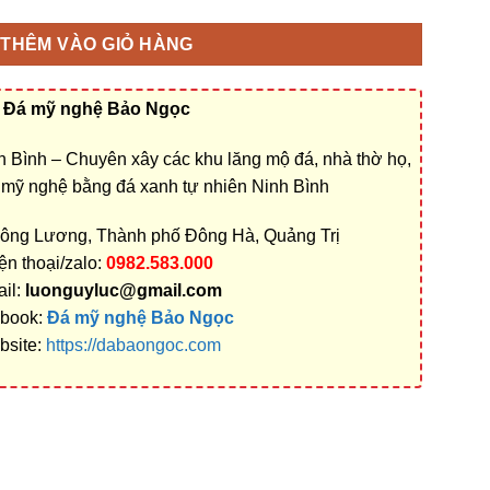
THÊM VÀO GIỎ HÀNG
Đá mỹ nghệ Bảo Ngọc
 Bình – Chuyên xây các khu lăng mộ đá, nhà thờ họ,
á mỹ nghệ bằng đá xanh tự nhiên Ninh Bình
Đông Lương, Thành phố Đông Hà, Quảng Trị
ện thoại/zalo:
0982.583.000
il:
luonguyluc@gmail.com
book:
Đá mỹ nghệ Bảo Ngọc
bsite:
https://dabaongoc.com