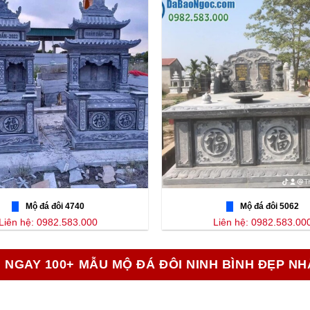
Mộ đá đôi 4740
Mộ đá đôi 5062
Liên hệ: 0982.583.000
Liên hệ: 0982.583.00
 NGAY 100+ MẪU MỘ ĐÁ ĐÔI NINH BÌNH ĐẸP NH