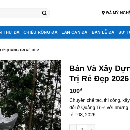
ĐÁ MỸ NGH
N THƯ ĐÁ
CHIẾU RỒNG ĐÁ
LAN CAN ĐÁ
BÀN LỄ ĐÁ
SƯ T
I Ở QUẢNG TRỊ RẺ ĐẸP
Bán Và Xây Dự
Trị Rẻ Đẹp 2026
100
₫
Chuyên chế tác, thi công, xâ
đôi ở Quảng Trị✅ với những m
rẻ T08, 2026
Bán và xây dựng, làm Mộ đá đô