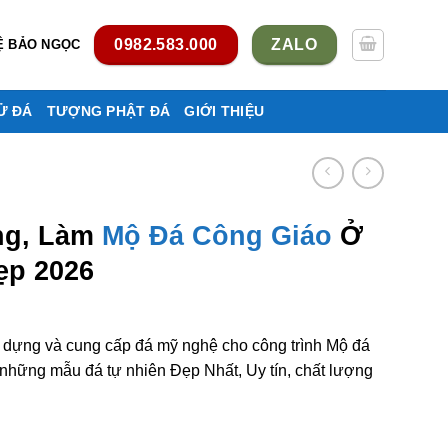
0982.583.000
ZALO
Ệ BẢO NGỌC
Ử ĐÁ
TƯỢNG PHẬT ĐÁ
GIỚI THIỆU
ng, Làm
Mộ Đá Công Giáo
Ở
ẹp 2026
y dựng và cung cấp đá mỹ nghệ cho công trình Mộ đá
hững mẫu đá tự nhiên Đẹp Nhất, Uy tín, chất lượng
ông giáo ở Hưng Yên rẻ đẹp số lượng