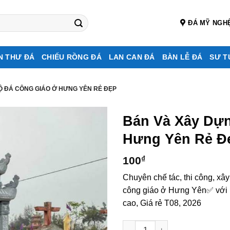
ĐÁ MỸ NGH
N THƯ ĐÁ
CHIẾU RỒNG ĐÁ
LAN CAN ĐÁ
BÀN LỄ ĐÁ
SƯ T
Ộ ĐÁ CÔNG GIÁO Ở HƯNG YÊN RẺ ĐẸP
Bán Và Xây Dự
Hưng Yên Rẻ Đ
100
₫
Chuyên chế tác, thi công, xâ
công giáo ở Hưng Yên✅ với n
cao, Giá rẻ T08, 2026
Bán và xây dựng, làm Mộ đá c