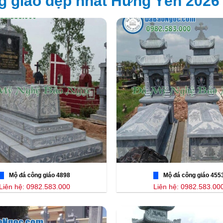
 giáo đẹp nhất Hưng Yên 2026
Mộ đá công giáo 4898
Mộ đá công giáo 455
Liên hệ: 0982.583.000
Liên hệ: 0982.583.00