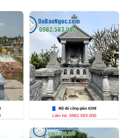
3
Mộ đá công giáo 4208
0
Liên hệ: 0982.583.000