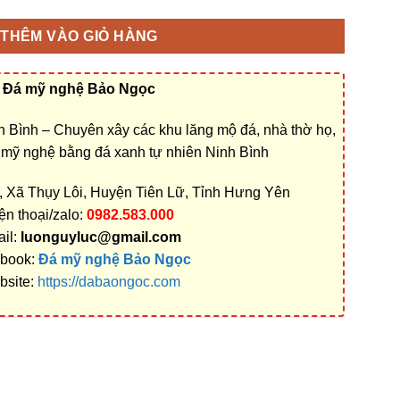
THÊM VÀO GIỎ HÀNG
Đá mỹ nghệ Bảo Ngọc
 Bình – Chuyên xây các khu lăng mộ đá, nhà thờ họ,
á mỹ nghệ bằng đá xanh tự nhiên Ninh Bình
i, Xã Thụy Lôi, Huyện Tiên Lữ, Tỉnh Hưng Yên
ện thoại/zalo:
0982.583.000
il:
luonguyluc@gmail.com
book:
Đá mỹ nghệ Bảo Ngọc
bsite:
https://dabaongoc.com