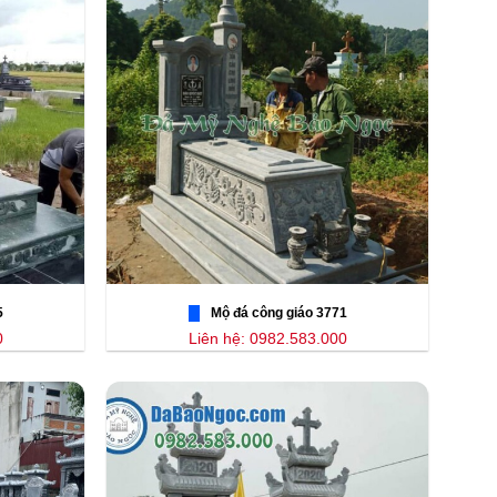
5
Mộ đá công giáo 3771
0
Liên hệ: 0982.583.000