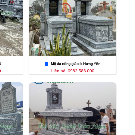
4
Mộ đá công giáo ở Hưng Yên
0
Liên hệ: 0982.583.000