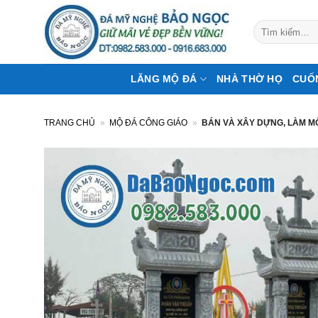
Bỏ
qua
Tìm
kiếm:
nội
dung
LĂNG MỘ ĐÁ
NHÀ THỜ HỌ
CUỐ
TRANG CHỦ
»
MỘ ĐÁ CÔNG GIÁO
»
BÁN VÀ XÂY DỰNG, LÀM M