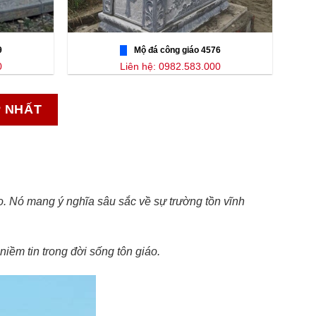
9
Mộ đá công giáo 4576
0
Liên hệ: 0982.583.000
P NHẤT
áo. Nó mang ý nghĩa sâu sắc về sự trường tồn vĩnh
iềm tin trong đời sống tôn giáo.