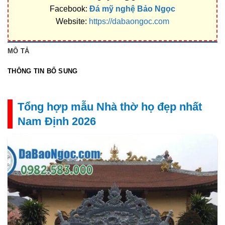
Facebook:
Đá mỹ nghệ Bảo Ngọc
Website:
https://dabaongoc.com
MÔ TẢ
THÔNG TIN BỔ SUNG
Tổng hợp mẫu Nhà thờ họ đẹp nhất
Nam Định 2026