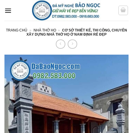
Bỏ
qua
nội
dung
TRANG CHỦ
»
NHÀ THỜ HỌ
»
CƠ SỞ THIẾT KẾ, THI CÔNG, CHUYÊN
XÂY DỰNG NHÀ THỜ HỌ Ở NAM ĐỊNH RẺ ĐẸP