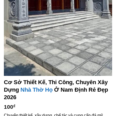
Cơ Sở Thiết Kế, Thi Công, Chuyên Xây
Dựng
Nhà Thờ Họ
Ở Nam Định Rẻ Đẹp
2026
100
₫
Chuyên thiết kế, xây dựng, chế tác và cung cấp đá mỹ