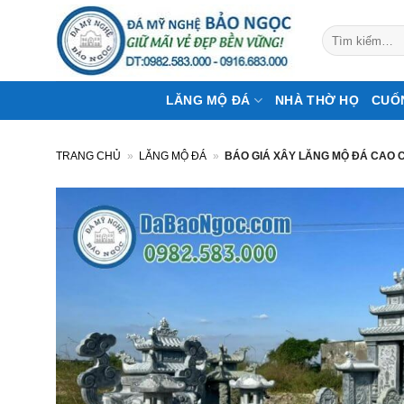
Bỏ
qua
Tìm
kiếm:
nội
dung
LĂNG MỘ ĐÁ
NHÀ THỜ HỌ
CUỐ
TRANG CHỦ
»
LĂNG MỘ ĐÁ
»
BÁO GIÁ XÂY LĂNG MỘ ĐÁ CAO 