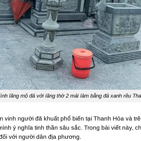
rình lăng mộ đá với lăng thờ 2 mái làm bằng đá xanh rêu Th
ôn vinh người đã khuất phổ biến tại Thanh Hóa và t
ình ý nghĩa tinh thần sâu sắc. Trong bài viết này, c
 đối với người dân địa phương.