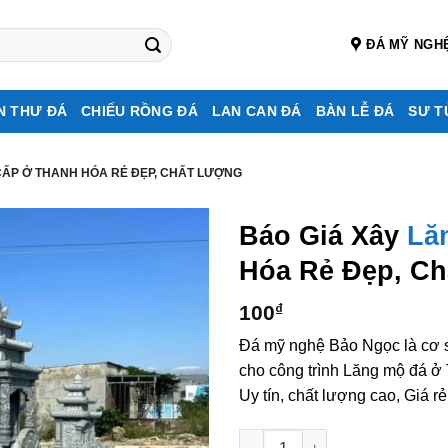
ĐÁ MỸ NGH
N THƯ ĐÁ
CHIẾU RỒNG ĐÁ
LAN CAN ĐÁ
BÀN LỄ ĐÁ
SƯ T
CẤP Ở THANH HÓA RẺ ĐẸP, CHẤT LƯỢNG
Báo Giá Xây
Lă
Hóa Rẻ Đẹp, Ch
100
₫
Đá mỹ nghệ Bảo Ngọc là cơ s
cho công trình Lăng mộ đá 
Uy tín, chất lượng cao, Giá r
Báo Giá Xây Lăng Mộ Đá Cao 