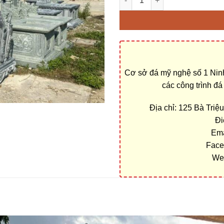
Cơ sở đá mỹ nghệ số 1 Ninh
các công trình đ
Địa chỉ: 125 Bà Tri
Đi
Ema
Face
We