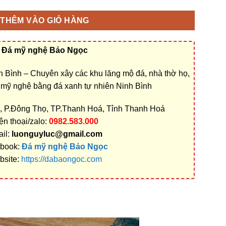
THÊM VÀO GIỎ HÀNG
Đá mỹ nghệ Bảo Ngọc
 Bình – Chuyên xây các khu lăng mộ đá, nhà thờ họ,
á mỹ nghệ bằng đá xanh tự nhiên Ninh Bình
ệu, P.Đông Thọ, TP.Thanh Hoá, Tỉnh Thanh Hoá
ện thoại/zalo:
0982.583.000
il:
luonguyluc@gmail.com
book:
Đá mỹ nghệ Bảo Ngọc
bsite:
https://dabaongoc.com