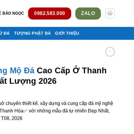
0982.583.000
ZALO
Ệ BẢO NGỌC
Ử ĐÁ
TƯỢNG PHẬT ĐÁ
GIỚI THIỆU
ng Mộ Đá
Cao Cấp Ở Thanh
ất Lượng 2026
ở chuyên thiết kế, xây dựng và cung cấp đá mỹ nghệ
ở Thanh Hóa✅ với những mẫu đá tự nhiên Đẹp Nhất,
ẻ T08, 2026
Cấp Ở Thanh Hóa Rẻ Đẹp, Chất Lượng số lượng