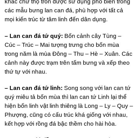
khắc chữ thọ tròn được sử dụng phổ biến trong
các mẫu bưng lan can đá, phù hợp với tất cả
mọi kiến trúc từ tâm linh đến dân dụng.
– Lan can đá tứ quý:
Bốn cảnh cây Tùng –
Cúc – Trúc – Mai tượng trưng cho bốn mùa
trong năm là mùa Đông – Thu – Hè – Xuân. Các
cảnh này được trạm trên tấm bưng và xếp theo
thứ tự với nhau.
– Lan can đá tứ linh:
Song song với lan can tứ
quý miêu tả bốn mùa thì lan can tứ Linh lại thể
hiện bốn linh vật linh thiêng là Long – Ly – Quy –
Phượng, cũng có cấu trúc khá giống với nhau,
kết hợp với rồng đá bậc thềm cho hài hòa.