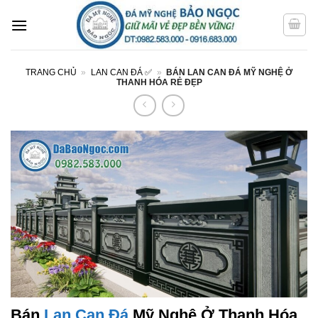
Bỏ
qua
nội
dung
TRANG CHỦ
»
LAN CAN ĐÁ ✅
»
BÁN LAN CAN ĐÁ MỸ NGHỆ Ở
THANH HÓA RẺ ĐẸP
Bán
Lan Can Đá
Mỹ Nghệ Ở Thanh Hóa