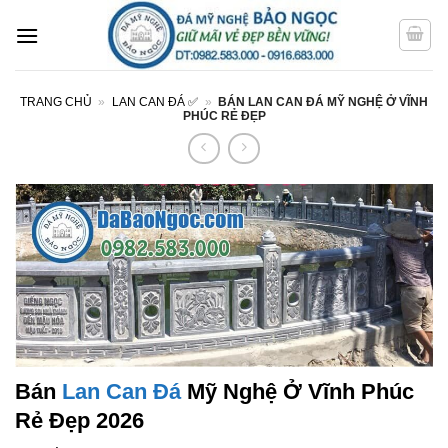
Bỏ
qua
nội
dung
TRANG CHỦ
»
LAN CAN ĐÁ ✅
»
BÁN LAN CAN ĐÁ MỸ NGHỆ Ở VĨNH
PHÚC RẺ ĐẸP
Bán
Lan Can Đá
Mỹ Nghệ Ở Vĩnh Phúc
Rẻ Đẹp 2026