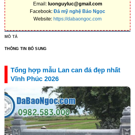
Email:
luonguyluc@gmail.com
Facebook:
Đá mỹ nghệ Bảo Ngọc
Website:
https://dabaongoc.com
MÔ TẢ
THÔNG TIN BỔ SUNG
Tổng hợp mẫu Lan can đá đẹp nhất
Vĩnh Phúc 2026