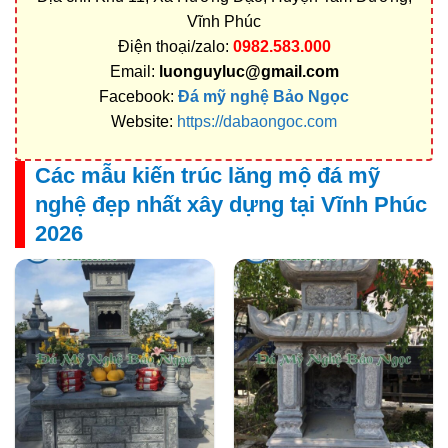
Vĩnh Phúc
Điện thoại/zalo:
0982.583.000
Email:
luonguyluc@gmail.com
Facebook:
Đá mỹ nghệ Bảo Ngọc
Website:
https://dabaongoc.com
Các mẫu kiến trúc lăng mộ đá mỹ
nghệ đẹp nhất xây dựng tại Vĩnh Phúc
2026