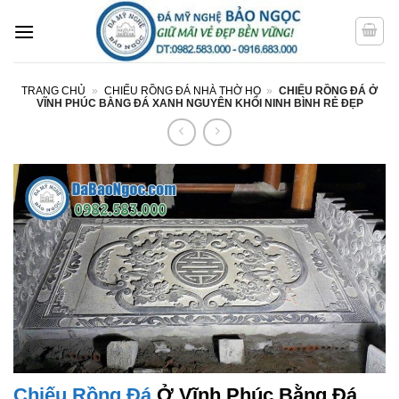
Bỏ
qua
nội
dung
TRANG CHỦ
»
CHIẾU RỒNG ĐÁ NHÀ THỜ HỌ
»
CHIẾU RỒNG ĐÁ Ở
VĨNH PHÚC BẰNG ĐÁ XANH NGUYÊN KHỐI NINH BÌNH RẺ ĐẸP
Chiếu Rồng Đá
Ở Vĩnh Phúc Bằng Đá