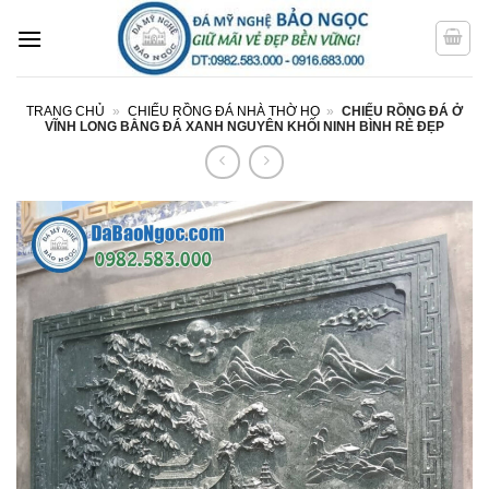
Bỏ
qua
nội
dung
TRANG CHỦ
»
CHIẾU RỒNG ĐÁ NHÀ THỜ HỌ
»
CHIẾU RỒNG ĐÁ Ở
VĨNH LONG BẰNG ĐÁ XANH NGUYÊN KHỐI NINH BÌNH RẺ ĐẸP