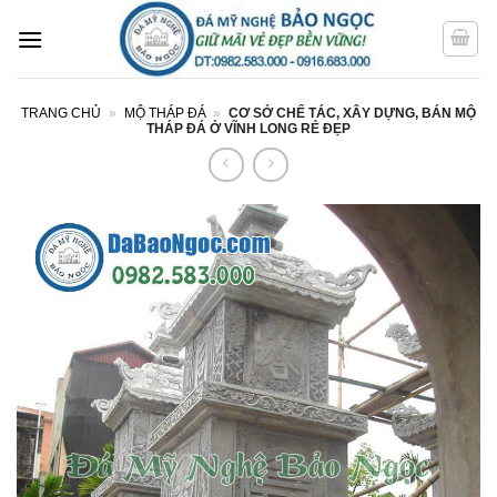
Bỏ
qua
nội
dung
TRANG CHỦ
»
MỘ THÁP ĐÁ
»
CƠ SỞ CHẾ TÁC, XÂY DỰNG, BÁN MỘ
THÁP ĐÁ Ở VĨNH LONG RẺ ĐẸP