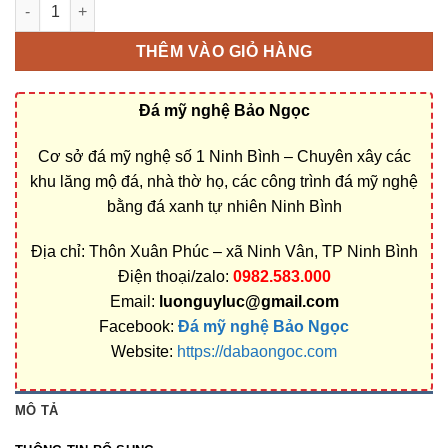
Cơ sở chế tác, xây dựng, bán Mộ tháp đá ở Vĩnh Long rẻ đẹp 
THÊM VÀO GIỎ HÀNG
Đá mỹ nghệ Bảo Ngọc
Cơ sở đá mỹ nghệ số 1 Ninh Bình – Chuyên xây các
khu lăng mộ đá, nhà thờ họ, các công trình đá mỹ nghệ
bằng đá xanh tự nhiên Ninh Bình
Địa chỉ: Thôn Xuân Phúc – xã Ninh Vân, TP Ninh Bình
Điện thoại/zalo:
0982.583.000
Email:
luonguyluc@gmail.com
Facebook:
Đá mỹ nghệ Bảo Ngọc
Website:
https://dabaongoc.com
MÔ TẢ