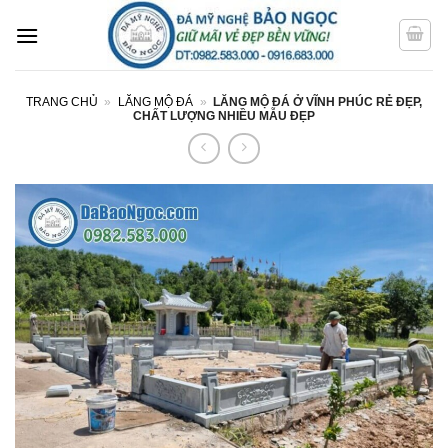
Bỏ
qua
nội
dung
TRANG CHỦ
»
LĂNG MỘ ĐÁ
»
LĂNG MỘ ĐÁ Ở VĨNH PHÚC RẺ ĐẸP,
CHẤT LƯỢNG NHIỀU MẪU ĐẸP