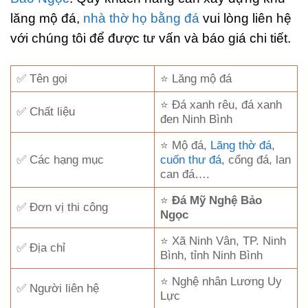
lăng mộ đá,
nhà thờ họ bằng đá
vui lòng liên hệ
với chúng tôi để được tư vấn và báo giá chi tiết.
✅ Tên gọi
⭐ Lăng mộ đá
⭐ Đá xanh rêu, đá xanh
✅ Chất liệu
đen Ninh Bình
⭐ Mộ đá,
Lăng thờ đá
,
✅ Các hạng mục
cuốn thư đá
, cổng đá, lan
can đá….
⭐
Đá Mỹ Nghệ Bảo
✅ Đơn vị thi công
Ngọc
⭐ Xã Ninh Vân, TP. Ninh
✅ Địa chỉ
Bình, tỉnh Ninh Bình
⭐ Nghệ nhân Lương Uy
✅ Người liên hệ
Lực