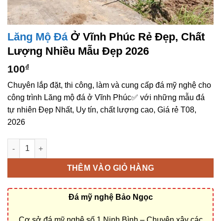
Lăng Mộ Đá
Ở Vĩnh Phúc Rẻ Đẹp, Chất
Lượng Nhiều Mẫu Đẹp 2026
100
₫
Chuyên lắp đặt, thi công, làm và cung cấp đá mỹ nghệ cho
công trình Lăng mộ đá ở Vĩnh Phúc✅ với những mẫu đá
tự nhiên Đẹp Nhất, Uy tín, chất lượng cao, Giá rẻ T08,
2026
Lăng mộ đá ở Vĩnh Phúc rẻ đẹp, chất lượng nhiều mẫu đẹp số
THÊM VÀO GIỎ HÀNG
Đá mỹ nghệ Bảo Ngọc
Cơ sở đá mỹ nghệ số 1 Ninh Bình – Chuyên xây các