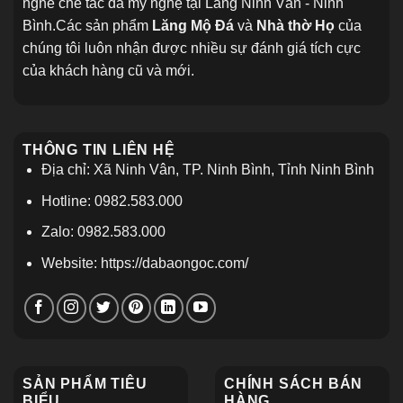
nghề chế tác đá mỹ nghệ tại Làng Ninh Vân - Ninh
Bình.Các sản phẩm
Lăng Mộ Đá
và
Nhà thờ Họ
của
chúng tôi luôn nhận được nhiều sự đánh giá tích cực
của khách hàng cũ và mới.
THÔNG TIN LIÊN HỆ
Địa chỉ: Xã Ninh Vân, TP. Ninh Bình, Tỉnh Ninh Bình
Hotline: 0982.583.000
Zalo: 0982.583.000
Website: https://dabaongoc.com/
SẢN PHẨM TIÊU
CHÍNH SÁCH BÁN
BIỂU
HÀNG