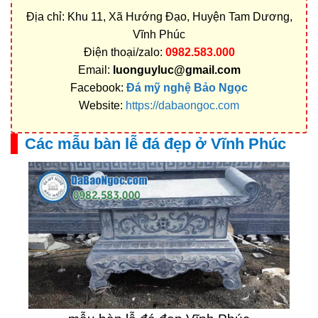
Địa chỉ: Khu 11, Xã Hướng Đạo, Huyện Tam Dương,
Vĩnh Phúc
Điện thoại/zalo:
0982.583.000
Email:
luonguyluc@gmail.com
Facebook:
Đá mỹ nghệ Bảo Ngọc
Website:
https://dabaongoc.com
Các mẫu bàn lễ đá đẹp ở Vĩnh Phúc