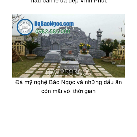
mẫu bàn lễ đá đẹp Vĩnh Phúc
Đá mỹ nghệ Bảo Ngọc và những dấu ấn
còn mãi với thời gian