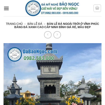
Bỏ
qua
nội
dung
TRANG CHỦ
»
BÀN LỄ ĐÁ
»
BÀN LỄ ĐÁ NGOÀI TRỜI Ở VĨNH PHÚC
BẰNG ĐÁ XANH CAO CẤP NINH BÌNH GIÁ RẺ, MẪU ĐẸP