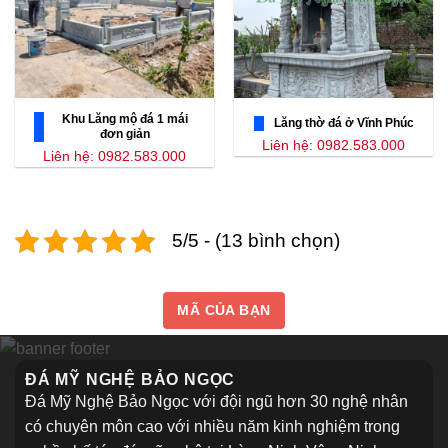
Khu Lăng mộ đá 1 mái
Lăng thờ đá ở Vĩnh Phúc
đơn giản
Liên hệ: 0982.583.000
Liên hệ: 0982.583.000
5/5 - (13 bình chọn)
MÃ CỦA BẠN
ĐÁ MỸ NGHỆ BẢO NGỌC
Đá Mỹ Nghệ Bảo Ngọc với đội ngũ hơn 30 nghệ nhân
có chuyên môn cao với nhiều năm kinh nghiệm trong