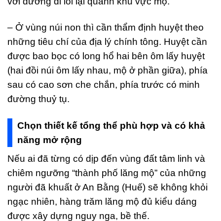
với đường đi lối lại quanh khu vực mộ.
– Ở vùng núi non thì cần thẩm định huyệt theo
những tiêu chí của địa lý chính tông. Huyệt cần
được bao bọc có long hổ hai bên ôm lấy huyệt
(hai đồi núi ôm lấy nhau, mộ ở phần giữa), phía
sau có cao sơn che chắn, phía trước có minh
đường thuỷ tụ.
Chọn thiết kế tổng thể phù hợp và có khả
năng mở rộng
Nếu ai đã từng có dịp đến vùng đất tâm linh và
chiêm ngưỡng “thành phố lăng mộ” của những
người đã khuất ở An Bằng (Huế) sẽ không khỏi
ngạc nhiên, hàng trăm lăng mộ đủ kiểu dáng
được xây dựng nguy nga, bề thế.