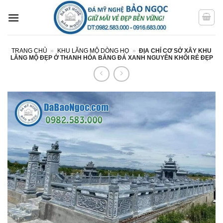
Bỏ
qua
nội
dung
TRANG CHỦ
»
KHU LĂNG MỘ DÒNG HỌ
»
ĐỊA CHỈ CƠ SỞ XÂY KHU
LĂNG MỘ ĐẸP Ở THANH HÓA BẰNG ĐÁ XANH NGUYÊN KHỐI RẺ ĐẸP