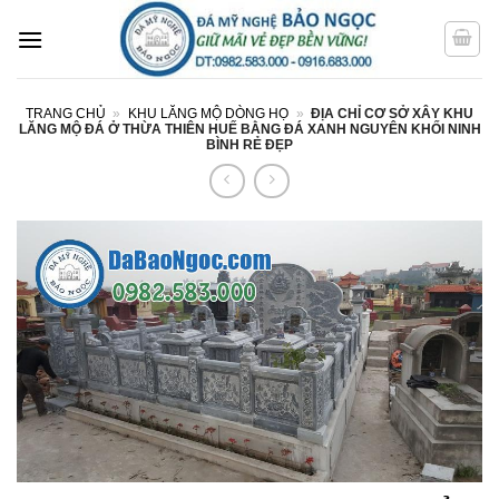
Bỏ
qua
nội
dung
TRANG CHỦ
»
KHU LĂNG MỘ DÒNG HỌ
»
ĐỊA CHỈ CƠ SỞ XÂY KHU
LĂNG MỘ ĐÁ Ở THỪA THIÊN HUẾ BẰNG ĐÁ XANH NGUYÊN KHỐI NINH
BÌNH RẺ ĐẸP