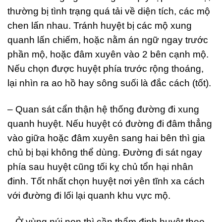
thường bị tình trạng quá tải về diện tích, các mộ
chen lấn nhau. Tránh huyệt bị các mộ xung
quanh lấn chiếm, hoặc nằm án ngữ ngay trước
phần mộ, hoặc đâm xuyên vào 2 bên cạnh mộ.
Nếu chọn được huyệt phía trước rộng thoáng,
lại nhìn ra ao hồ hay sông suối là đắc cách (tốt).
– Quan sát cẩn thận hệ thống đường đi xung
quanh huyệt. Nếu huyệt có đường đi đâm thẳng
vào giữa hoặc đâm xuyên sang hai bên thì gia
chủ bị bại không thể dùng. Đường đi sát ngay
phía sau huyệt cũng tối kỵ chủ tổn hại nhân
đinh. Tốt nhất chọn huyệt nơi yên tĩnh xa cách
với đường đi lối lại quanh khu vực mộ.
– Ở vùng núi non thì cần thẩm định huyệt theo