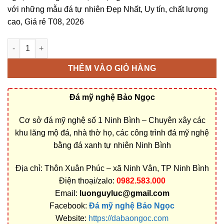
với những mẫu đá tự nhiên Đẹp Nhất, Uy tín, chất lượng
cao, Giá rẻ T08, 2026
Bán và xây dựng, làm Mộ đá lục giác ở Thừa Thiên Huế rẻ đẹp
THÊM VÀO GIỎ HÀNG
Đá mỹ nghệ Bảo Ngọc
Cơ sở đá mỹ nghệ số 1 Ninh Bình – Chuyên xây các
khu lăng mộ đá, nhà thờ họ, các công trình đá mỹ nghệ
bằng đá xanh tự nhiên Ninh Bình
Địa chỉ: Thôn Xuân Phúc – xã Ninh Vân, TP Ninh Bình
Điện thoại/zalo:
0982.583.000
Email:
luonguyluc@gmail.com
Facebook:
Đá mỹ nghệ Bảo Ngọc
Website:
https://dabaongoc.com