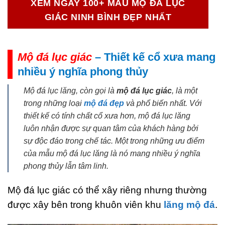
XEM NGAY 100+ MẪU MỘ ĐÁ LỤC
GIÁC NINH BÌNH ĐẸP NHẤT
Mộ đá lục giác
– Thiết kế cổ xưa mang
nhiều ý nghĩa phong thủy
Mộ đá lục lăng, còn gọi là
mộ đá lục giác
, là một
trong những loại
mộ đá đẹp
và phổ biến nhất. Với
thiết kế có tính chất cổ xưa hơn, mộ đá lục lăng
luôn nhận được sự quan tâm của khách hàng bởi
sự độc đáo trong chế tác. Một trong những ưu điểm
của mẫu mộ đá lục lăng là nó mang nhiều ý nghĩa
phong thủy lẫn tâm linh.
Mộ đá lục giác có thể xây riêng nhưng thường
được xây bên trong khuôn viên khu
lăng mộ đá
.