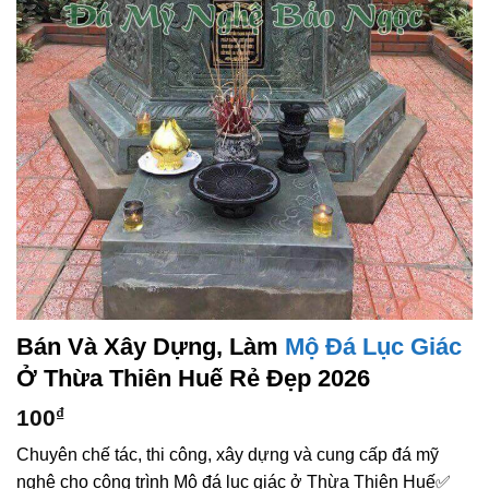
Bán Và Xây Dựng, Làm
Mộ Đá Lục Giác
Ở Thừa Thiên Huế Rẻ Đẹp 2026
100
₫
Chuyên chế tác, thi công, xây dựng và cung cấp đá mỹ
nghệ cho công trình Mộ đá lục giác ở Thừa Thiên Huế✅