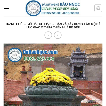
Bỏ
qua
nội
dung
TRANG CHỦ
»
MỘ ĐÁ LỤC GIÁC
»
BÁN VÀ XÂY DỰNG, LÀM MỘ ĐÁ
LỤC GIÁC Ở THỪA THIÊN HUẾ RẺ ĐẸP