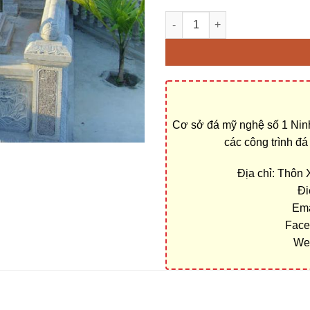
Địa chỉ cơ sở xây Khu lăng m
Cơ sở đá mỹ nghệ số 1 Ninh
các công trình đ
Địa chỉ: Thôn
Đi
Ema
Face
We