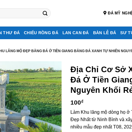
ĐÁ MỸ NGH
N THƯ ĐÁ
CHIẾU RỒNG ĐÁ
LAN CAN ĐÁ
BÀN LỄ ĐÁ
SƯ T
KHU LĂNG MỘ ĐẸP BẰNG ĐÁ Ở TIỀN GIANG BẰNG ĐÁ XANH TỰ NHIÊN NGUY
Địa Chỉ Cơ Sở 
Đá Ở Tiền Gian
Nguyên Khối Rẻ
100
₫
Làm Khu lăng mộ dòng họ ở 
Đẹp Nhất từ Ninh Bình và xây
nhiều mẫu đẹp nhất T08, 2026