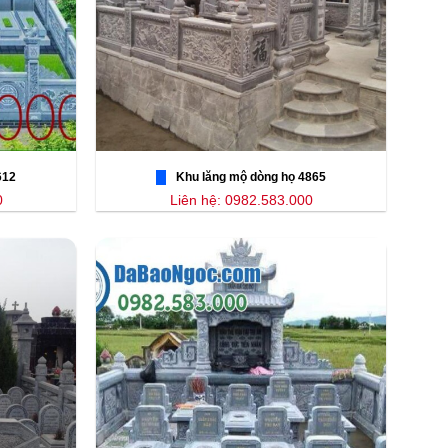
612
Khu lăng mộ dòng họ 4865
0
Liên hệ: 0982.583.000