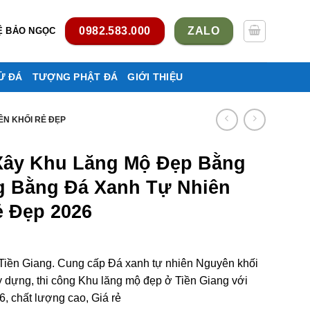
0982.583.000
ZALO
Ệ BẢO NGỌC
Ử ĐÁ
TƯỢNG PHẬT ĐÁ
GIỚI THIỆU
ÊN KHỐI RẺ ĐẸP
Xây Khu Lăng Mộ Đẹp Bằng
g Bằng Đá Xanh Tự Nhiên
 Đẹp 2026
Tiền Giang. Cung cấp Đá xanh tự nhiên Nguyên khối
 dựng, thi công Khu lăng mộ đẹp ở Tiền Giang với
, chất lượng cao, Giá rẻ