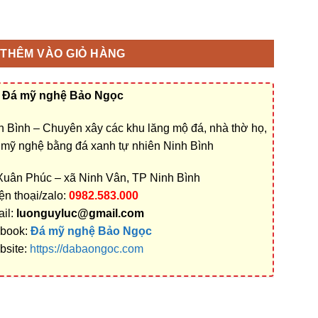
ộ đẹp bằng đá ở Tiền Giang bằng Đá xanh tự nhiên Nguyên khối r
THÊM VÀO GIỎ HÀNG
Đá mỹ nghệ Bảo Ngọc
 Bình – Chuyên xây các khu lăng mộ đá, nhà thờ họ,
á mỹ nghệ bằng đá xanh tự nhiên Ninh Bình
 Xuân Phúc – xã Ninh Vân, TP Ninh Bình
ện thoại/zalo:
0982.583.000
il:
luonguyluc@gmail.com
book:
Đá mỹ nghệ Bảo Ngọc
bsite:
https://dabaongoc.com