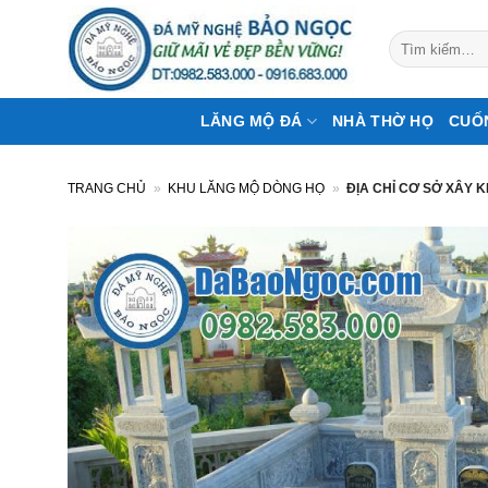
Bỏ
qua
Tìm
kiếm:
nội
dung
LĂNG MỘ ĐÁ
NHÀ THỜ HỌ
CUỐ
TRANG CHỦ
»
KHU LĂNG MỘ DÒNG HỌ
»
ĐỊA CHỈ CƠ SỞ XÂY 