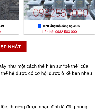
049
Khu lăng mộ dòng họ 4566
0
Liên hệ: 0982.583.000
ĐẸP NHẤT
Đây như một cách thể hiện sự “bề thế” của
ều thế hệ được có cơ hội được ở kề bên nhau
a tộc, thường được nhận định là đất phong