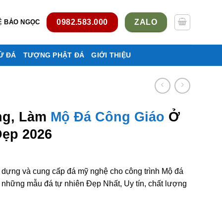
0982.583.000
ZALO
Ệ BẢO NGỌC
Ử ĐÁ
TƯỢNG PHẬT ĐÁ
GIỚI THIỆU
ng, Làm
Mộ Đá Công Giáo
Ở
Đẹp 2026
y dựng và cung cấp đá mỹ nghệ cho công trình Mộ đá
 những mẫu đá tự nhiên Đẹp Nhất, Uy tín, chất lượng
ông giáo ở Tiền Giang rẻ đẹp số lượng