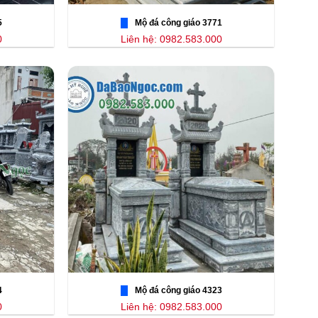
5
Mộ đá công giáo 3771
0
Liên hệ: 0982.583.000
4
Mộ đá công giáo 4323
0
Liên hệ: 0982.583.000