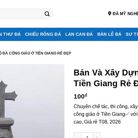
ĐÁ MỸ NGH
N THƯ ĐÁ
CHIẾU RỒNG ĐÁ
LAN CAN ĐÁ
BÀN LỄ ĐÁ
SƯ T
 ĐÁ CÔNG GIÁO Ở TIỀN GIANG RẺ ĐẸP
Bán Và Xây Dự
Tiền Giang Rẻ 
100
₫
Chuyên chế tác, thi công, xâ
công giáo ở Tiền Giang✅ với
cao, Giá rẻ T08, 2026
Bán và xây dựng, làm Mộ đá c