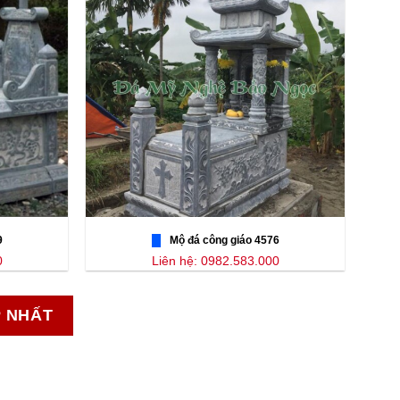
9
Mộ đá công giáo 4576
0
Liên hệ: 0982.583.000
P NHẤT