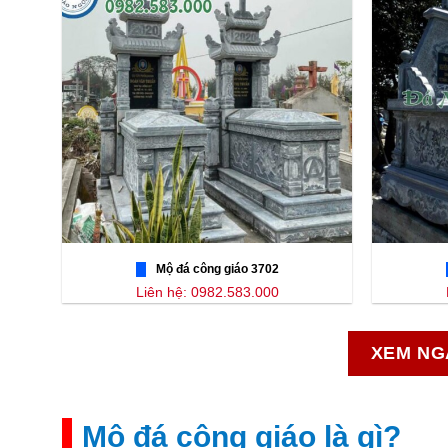
Mộ đá công giáo 3702
Liên hệ: 0982.583.000
XEM NG
Mộ đá công giáo là gì?