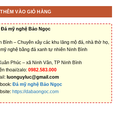
THÊM VÀO GIỎ HÀNG
Đá mỹ nghệ Bảo Ngọc
 Bình – Chuyên xây các khu lăng mộ đá, nhà thờ họ,
á mỹ nghệ bằng đá xanh tự nhiên Ninh Bình
 Xuân Phúc – xã Ninh Vân, TP Ninh Bình
ện thoại/zalo:
0982.583.000
il:
luonguyluc@gmail.com
book:
Đá mỹ nghệ Bảo Ngọc
bsite:
https://dabaongoc.com