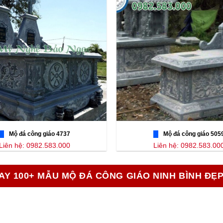
Mộ đá công giáo 4737
Mộ đá công giáo 505
Liên hệ: 0982.583.000
Liên hệ: 0982.583.00
AY 100+ MẪU MỘ ĐÁ CÔNG GIÁO NINH BÌNH ĐẸ