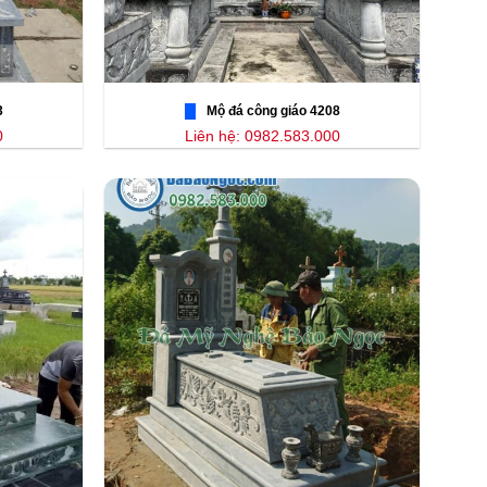
3
Mộ đá công giáo 4208
0
Liên hệ: 0982.583.000