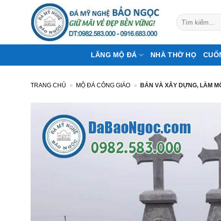
Bỏ
qua
Tìm
kiếm:
nội
dung
LĂNG MỘ ĐÁ
NHÀ THỜ HỌ
CUỐ
TRANG CHỦ
»
MỘ ĐÁ CÔNG GIÁO
»
BÁN VÀ XÂY DỰNG, LÀM MỘ