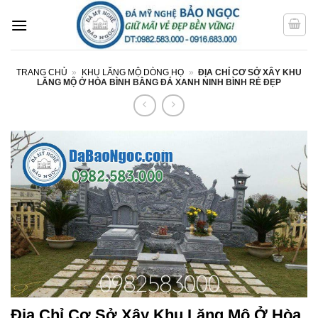
Bỏ
qua
nội
dung
TRANG CHỦ
»
KHU LĂNG MỘ DÒNG HỌ
»
ĐỊA CHỈ CƠ SỞ XÂY KHU
LĂNG MỘ Ở HÒA BÌNH BẰNG ĐÁ XANH NINH BÌNH RẺ ĐẸP
Địa Chỉ Cơ Sở Xây Khu Lăng Mộ Ở Hòa