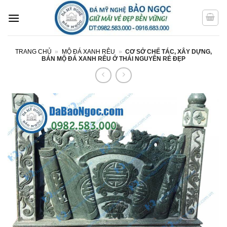
Bỏ
qua
nội
dung
TRANG CHỦ
»
MỘ ĐÁ XANH RÊU
»
CƠ SỞ CHẾ TÁC, XÂY DỰNG,
BÁN MỘ ĐÁ XANH RÊU Ở THÁI NGUYÊN RẺ ĐẸP