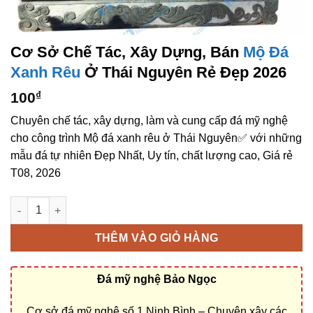
Cơ Sở Chế Tác, Xây Dựng, Bán
Mộ Đá
Xanh Rêu
Ở Thái Nguyên Rẻ Đẹp 2026
100
₫
Chuyên chế tác, xây dựng, làm và cung cấp đá mỹ nghệ
cho công trình Mộ đá xanh rêu ở Thái Nguyên✅ với những
mẫu đá tự nhiên Đẹp Nhất, Uy tín, chất lượng cao, Giá rẻ
T08, 2026
Cơ sở chế tác, xây dựng, bán Mộ đá xanh rêu ở Thái Nguyên r
THÊM VÀO GIỎ HÀNG
Đá mỹ nghệ Bảo Ngọc
Cơ sở đá mỹ nghệ số 1 Ninh Bình – Chuyên xây các