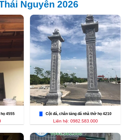
 Thái Nguyên 2026
 họ 4555
Cột đá, chân tảng đá nhà thờ họ 4210
0
Liên hệ: 0982.583.000