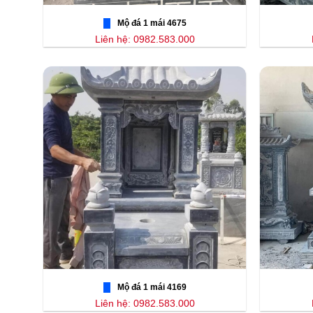
Mộ đá 1 mái 4675
Liên hệ: 0982.583.000
Mộ đá 1 mái 4169
Liên hệ: 0982.583.000