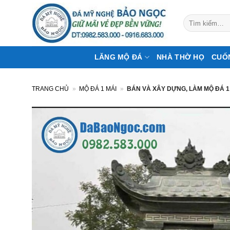
Bỏ
qua
Tìm
kiếm:
nội
dung
LĂNG MỘ ĐÁ
NHÀ THỜ HỌ
CUỐ
TRANG CHỦ
»
MỘ ĐÁ 1 MÁI
»
BÁN VÀ XÂY DỰNG, LÀM MỘ ĐÁ 1