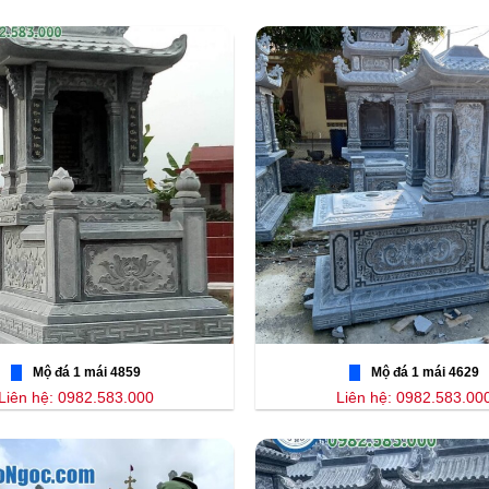
Mộ đá 1 mái 4859
Mộ đá 1 mái 4629
Liên hệ: 0982.583.000
Liên hệ: 0982.583.00