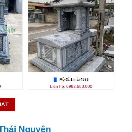
Mộ đá 1 mái 4583
0
Liên hệ: 0982.583.000
HẤT
 Thái Nguyên