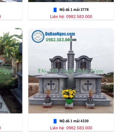
Mộ đá 1 mái 3778
0
Liên hệ: 0982.583.000
Mộ đá 1 mái 4330
0
Liên hệ: 0982.583.000