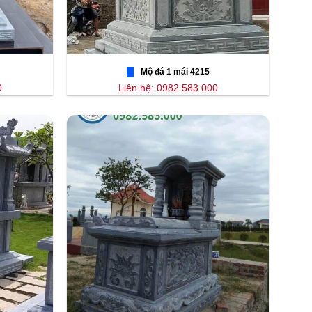
Mộ đá 1 mái 4215
0
Liên hệ: 0982.583.000