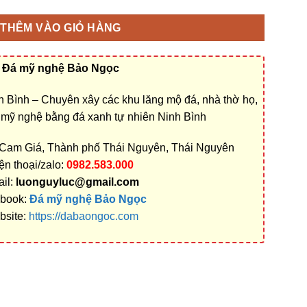
THÊM VÀO GIỎ HÀNG
Đá mỹ nghệ Bảo Ngọc
 Bình – Chuyên xây các khu lăng mộ đá, nhà thờ họ,
á mỹ nghệ bằng đá xanh tự nhiên Ninh Bình
 Cam Giá, Thành phố Thái Nguyên, Thái Nguyên
ện thoại/zalo:
0982.583.000
il:
luonguyluc@gmail.com
book:
Đá mỹ nghệ Bảo Ngọc
bsite:
https://dabaongoc.com