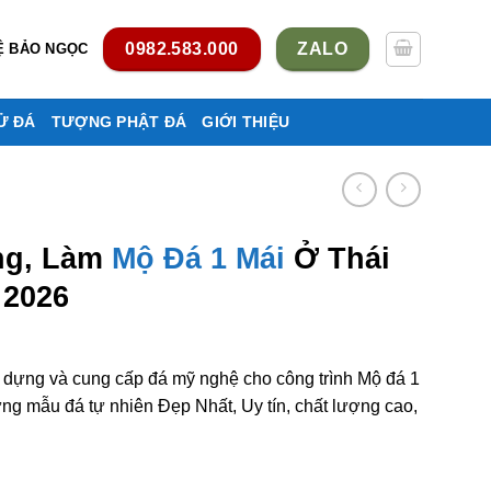
0982.583.000
ZALO
Ệ BẢO NGỌC
Ử ĐÁ
TƯỢNG PHẬT ĐÁ
GIỚI THIỆU
ng, Làm
Mộ Đá 1 Mái
Ở Thái
 2026
y dựng và cung cấp đá mỹ nghệ cho công trình Mộ đá 1
g mẫu đá tự nhiên Đẹp Nhất, Uy tín, chất lượng cao,
 mái ở Thái Nguyên rẻ đẹp số lượng