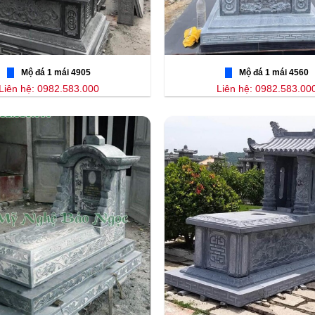
Mộ đá 1 mái 4905
Mộ đá 1 mái 4560
Liên hệ: 0982.583.000
Liên hệ: 0982.583.00