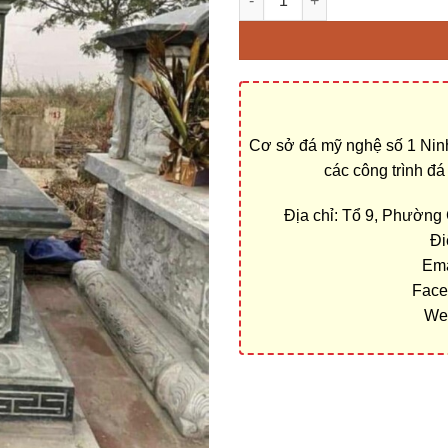
Cơ sở đá mỹ nghệ số 1 Ninh
các công trình đ
Địa chỉ: Tổ 9, Phường
Đi
Ema
Face
We