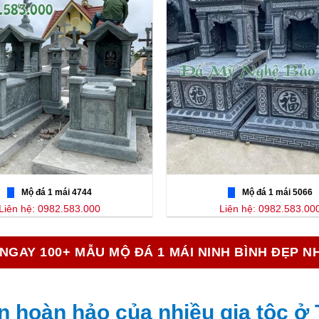
Mộ đá 1 mái 4744
Mộ đá 1 mái 5066
Liên hệ: 0982.583.000
Liên hệ: 0982.583.00
NGAY 100+ MẪU MỘ ĐÁ 1 MÁI NINH BÌNH ĐẸP N
n hoàn hảo của nhiều gia tộc ở