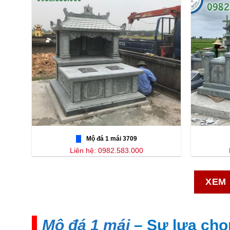
Mộ đá 1 mái 3709
Liên hệ: 0982.583.000
XEM 
Mộ đá 1 mái
– Sự lựa chọ