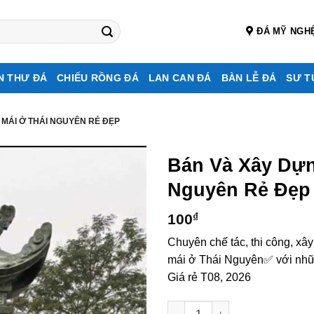
ĐÁ MỸ NGH
N THƯ ĐÁ
CHIẾU RỒNG ĐÁ
LAN CAN ĐÁ
BÀN LỄ ĐÁ
SƯ T
 MÁI Ở THÁI NGUYÊN RẺ ĐẸP
Bán Và Xây Dự
Nguyên Rẻ Đẹp
100
₫
Chuyên chế tác, thi công, xâ
mái ở Thái Nguyên✅ với nhữn
Giá rẻ T08, 2026
Bán và xây dựng, làm Mộ đá 1