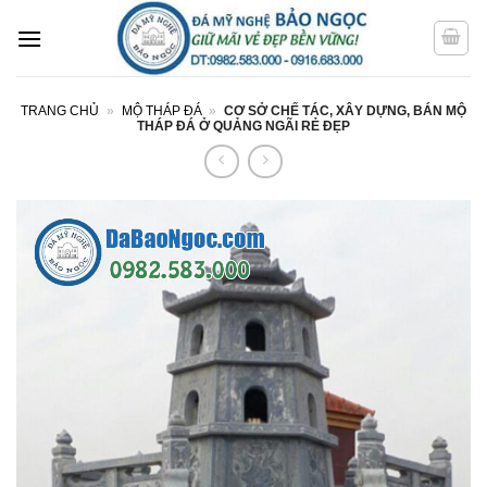
Bỏ
qua
nội
dung
TRANG CHỦ
»
MỘ THÁP ĐÁ
»
CƠ SỞ CHẾ TÁC, XÂY DỰNG, BÁN MỘ
THÁP ĐÁ Ở QUẢNG NGÃI RẺ ĐẸP