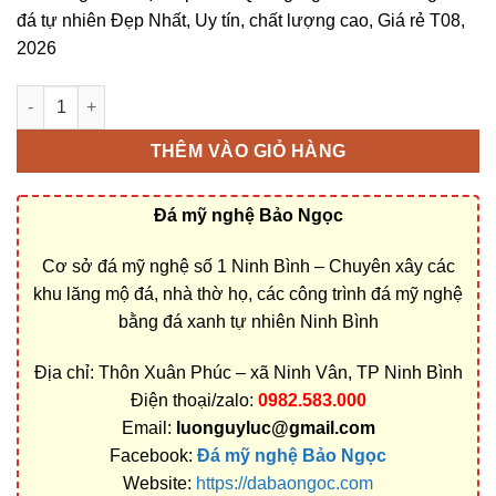
đá tự nhiên Đẹp Nhất, Uy tín, chất lượng cao, Giá rẻ T08,
2026
Cơ sở chế tác, xây dựng, bán Mộ tháp đá ở Quảng Ngãi rẻ đẹp
THÊM VÀO GIỎ HÀNG
Đá mỹ nghệ Bảo Ngọc
Cơ sở đá mỹ nghệ số 1 Ninh Bình – Chuyên xây các
khu lăng mộ đá, nhà thờ họ, các công trình đá mỹ nghệ
bằng đá xanh tự nhiên Ninh Bình
Địa chỉ: Thôn Xuân Phúc – xã Ninh Vân, TP Ninh Bình
Điện thoại/zalo:
0982.583.000
Email:
luonguyluc@gmail.com
Facebook:
Đá mỹ nghệ Bảo Ngọc
Website:
https://dabaongoc.com