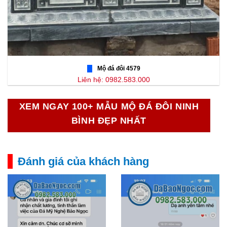
Mộ đá đôi 4579
Liên hệ: 0982.583.000
XEM NGAY 100+ MẪU MỘ ĐÁ ĐÔI NINH
BÌNH ĐẸP NHẤT
Đánh giá của khách hàng