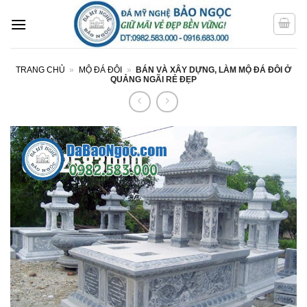
Bỏ
qua
nội
dung
TRANG CHỦ
»
MỘ ĐÁ ĐÔI
»
BÁN VÀ XÂY DỰNG, LÀM MỘ ĐÁ ĐÔI Ở
QUẢNG NGÃI RẺ ĐẸP