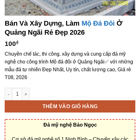
Bán Và Xây Dựng, Làm
Mộ Đá Đôi
Ở
Quảng Ngãi Rẻ Đẹp 2026
100
₫
Chuyên chế tác, thi công, xây dựng và cung cấp đá mỹ
nghệ cho công trình Mộ đá đôi ở Quảng Ngãi✅ với những
mẫu đá tự nhiên Đẹp Nhất, Uy tín, chất lượng cao, Giá rẻ
T08, 2026
Bán và xây dựng, làm Mộ đá đôi ở Quảng Ngãi rẻ đẹp số lượng
THÊM VÀO GIỎ HÀNG
Đá mỹ nghệ Bảo Ngọc
Cơ sở đá mỹ nghệ số 1 Ninh Bình – Chuyên xây các