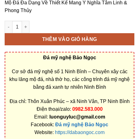
Mộ Đá Đa Dạng Về Thiết Kế Mang Ý Nghĩa Tâm Linh &
Phong Thủy
Làm mộ đá nguyên khối tại Quảng Ngãi | Cơ sở chế tác uy tín, 
THÊM VÀO GIỎ HÀNG
Đá mỹ nghệ Bảo Ngọc
Cơ sở đá mỹ nghệ số 1 Ninh Bình – Chuyên xây các
khu lăng mộ đá, nhà thờ họ, các công trình đá mỹ nghệ
bằng đá xanh tự nhiên Ninh Bình
Địa chỉ: Thôn Xuân Phúc – xã Ninh Vân, TP Ninh Bình
Điện thoại/zalo:
0982.583.000
Email:
luonguyluc@gmail.com
Facebook:
Đá mỹ nghệ Bảo Ngọc
Website:
https://dabaongoc.com