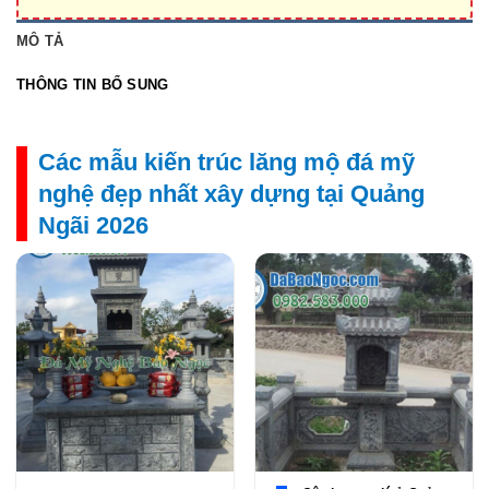
MÔ TẢ
THÔNG TIN BỔ SUNG
Các mẫu kiến trúc lăng mộ đá mỹ
nghệ đẹp nhất xây dựng tại Quảng
Ngãi 2026