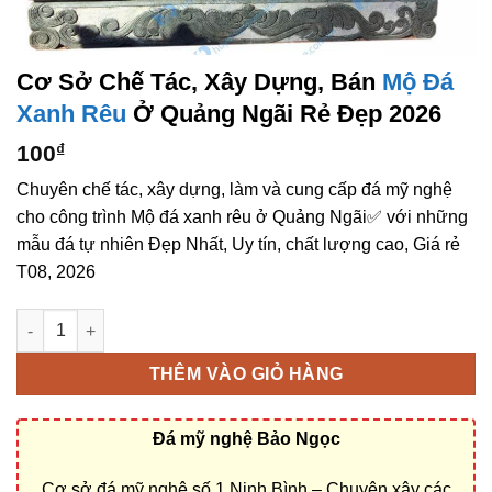
Cơ Sở Chế Tác, Xây Dựng, Bán
Mộ Đá
Xanh Rêu
Ở Quảng Ngãi Rẻ Đẹp 2026
100
₫
Chuyên chế tác, xây dựng, làm và cung cấp đá mỹ nghệ
cho công trình Mộ đá xanh rêu ở Quảng Ngãi✅ với những
mẫu đá tự nhiên Đẹp Nhất, Uy tín, chất lượng cao, Giá rẻ
T08, 2026
Cơ sở chế tác, xây dựng, bán Mộ đá xanh rêu ở Quảng Ngãi rẻ
THÊM VÀO GIỎ HÀNG
Đá mỹ nghệ Bảo Ngọc
Cơ sở đá mỹ nghệ số 1 Ninh Bình – Chuyên xây các