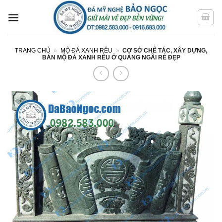
Bỏ
qua
nội
dung
TRANG CHỦ
»
MỘ ĐÁ XANH RÊU
»
CƠ SỞ CHẾ TÁC, XÂY DỰNG,
BÁN MỘ ĐÁ XANH RÊU Ở QUẢNG NGÃI RẺ ĐẸP