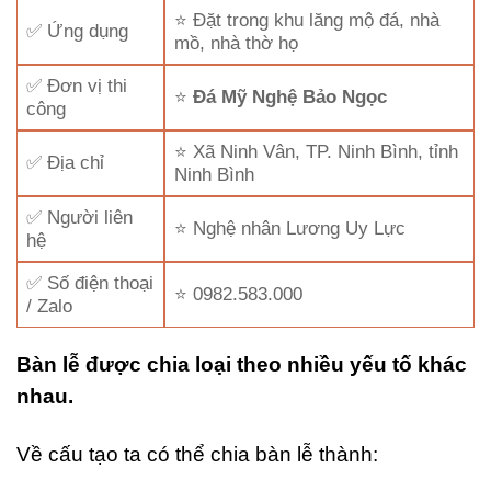
⭐ Đặt trong khu lăng mộ đá, nhà
✅ Ứng dụng
mồ, nhà thờ họ
✅ Đơn vị thi
⭐
Đá Mỹ Nghệ Bảo Ngọc
công
⭐ Xã Ninh Vân, TP. Ninh Bình, tỉnh
✅ Địa chỉ
Ninh Bình
✅ Người liên
⭐ Nghệ nhân Lương Uy Lực
hệ
✅ Số điện thoại
⭐ 0982.583.000
/ Zalo
Bàn lễ được chia loại theo nhiều yếu tố khác
nhau.
Về cấu tạo ta có thể chia bàn lễ thành: