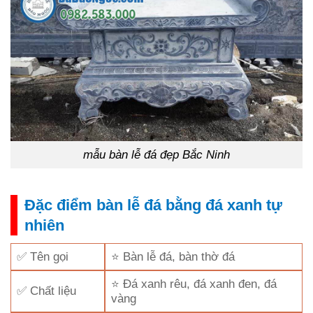
mẫu bàn lễ đá đẹp Bắc Ninh
Đặc điểm bàn lễ đá bằng đá xanh tự
nhiên
✅ Tên gọi
⭐ Bàn lễ đá, bàn thờ đá
⭐ Đá xanh rêu, đá xanh đen, đá
✅ Chất liệu
vàng