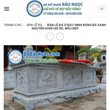
Bỏ
qua
nội
dung
TRANG CHỦ
»
BÀN LỄ ĐÁ
»
BÀN LỄ ĐÁ Ở BẮC NINH BẰNG ĐÁ XANH
NGUYÊN KHỐI GIÁ RẺ, MẪU ĐẸP