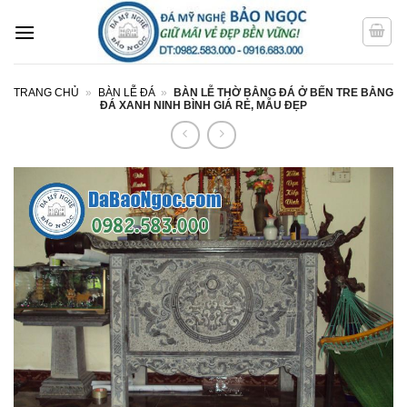
Bỏ
qua
nội
dung
TRANG CHỦ
»
BÀN LỄ ĐÁ
»
BÀN LỄ THỜ BẰNG ĐÁ Ở BẾN TRE BẰNG
ĐÁ XANH NINH BÌNH GIÁ RẺ, MẪU ĐẸP