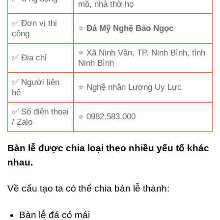
mồ, nhà thờ họ
✅ Đơn vị thi
⭐
Đá Mỹ Nghệ Bảo Ngọc
công
⭐ Xã Ninh Vân, TP. Ninh Bình, tỉnh
✅ Địa chỉ
Ninh Bình
✅ Người liên
⭐ Nghệ nhân Lương Uy Lực
hệ
✅ Số điện thoại
⭐ 0982.583.000
/ Zalo
Bàn lễ được chia loại theo nhiều yếu tố khác
nhau.
Về cấu tạo ta có thể chia bàn lễ thành:
Bàn lễ đá có mái