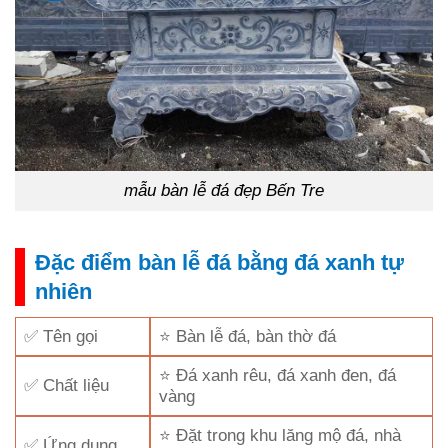
mẫu bàn lễ đá đẹp Bến Tre
Đặc điểm bàn lễ đá bằng đá xanh tự
nhiên
✅ Tên gọi
⭐ Bàn lễ đá, bàn thờ đá
⭐ Đá xanh rêu, đá xanh đen, đá
✅ Chất liệu
vàng
⭐ Đặt trong khu lăng mộ đá, nhà
✅ Ứng dụng