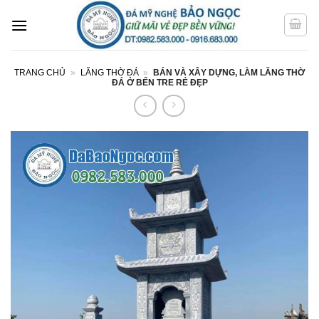
Bỏ
qua
nội
dung
TRANG CHỦ
»
LĂNG THỜ ĐÁ
»
BÁN VÀ XÂY DỰNG, LÀM LĂNG THỜ
ĐÁ Ở BẾN TRE RẺ ĐẸP