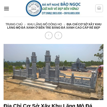
Bỏ
qua
nội
dung
TRANG CHỦ
»
KHU LĂNG MỘ DÒNG HỌ
»
ĐỊA CHỈ CƠ SỞ XÂY KHU
LĂNG MỘ ĐÁ XANH Ở BẾN TRE BẰNG ĐÁ XANH CAO CẤP RẺ ĐẸP
Địa Chỉ Cơ Sở Xây Khu Lăng Mộ Đá