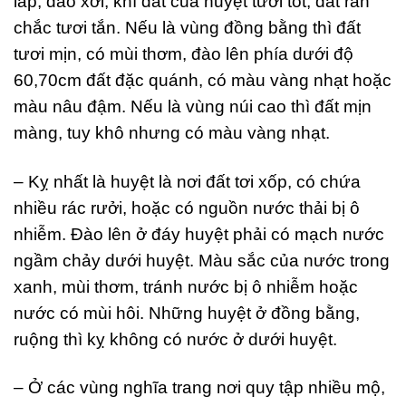
lấp, đào xới, khí đất của huyệt tươi tốt, đất rắn
chắc tươi tắn. Nếu là vùng đồng bằng thì đất
tươi mịn, có mùi thơm, đào lên phía dưới độ
60,70cm đất đặc quánh, có màu vàng nhạt hoặc
màu nâu đậm. Nếu là vùng núi cao thì đất mịn
màng, tuy khô nhưng có màu vàng nhạt.
– Kỵ nhất là huyệt là nơi đất tơi xốp, có chứa
nhiều rác rưởi, hoặc có nguồn nước thải bị ô
nhiễm. Đào lên ở đáy huyệt phải có mạch nước
ngầm chảy dưới huyệt. Màu sắc của nước trong
xanh, mùi thơm, tránh nước bị ô nhiễm hoặc
nước có mùi hôi. Những huyệt ở đồng bằng,
ruộng thì kỵ không có nước ở dưới huyệt.
– Ở các vùng nghĩa trang nơi quy tập nhiều mộ,