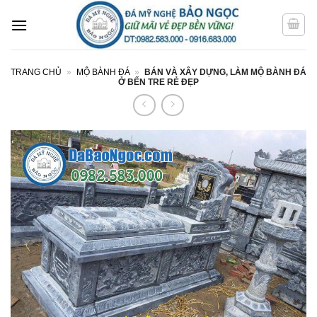
Bỏ
qua
nội
dung
TRANG CHỦ
»
MỘ BÀNH ĐÁ
»
BÁN VÀ XÂY DỰNG, LÀM MỘ BÀNH ĐÁ
Ở BẾN TRE RẺ ĐẸP