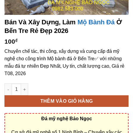
Bán Và Xây Dựng, Làm
Mộ Bành Đá
Ở
Bến Tre Rẻ Đẹp 2026
100
₫
Chuyên chế tác, thi công, xây dựng và cung cấp đá mỹ
nghệ cho công trình Mộ bành đá ở Bến Tre✅ với những
mẫu đá tự nhiên Đẹp Nhất, Uy tín, chất lượng cao, Giá rẻ
T08, 2026
Bán và xây dựng, làm Mộ bành đá ở Bến Tre rẻ đẹp số lượng
THÊM VÀO GIỎ HÀNG
Đá mỹ nghệ Bảo Ngọc
Cơ sở đá mỹ nghệ số 1 Ninh Bình – Chuyên xây các