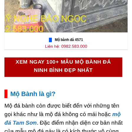
Mộ bành đá 4571
Liên hệ: 0982.583.000
XEM NGAY 100+ MẪU MỘ BÀNH ĐÁ
NINH BÌNH ĐẸP NHẤT
Mộ Bành là gì?
Mộ đá bành còn được biết đến với những tên
gọi khác như là mộ đá không có mái hoặc
mộ
đá Tam Sơn
. Đặc điểm nhận diện cơ bản nhất
của mẫu mộ đá này là có kích thước vô cùng