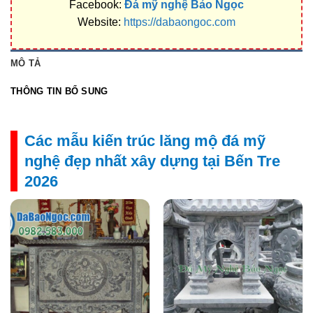
Facebook:
Đá mỹ nghệ Bảo Ngọc
Website:
https://dabaongoc.com
MÔ TẢ
THÔNG TIN BỔ SUNG
Các mẫu kiến trúc lăng mộ đá mỹ
nghệ đẹp nhất xây dựng tại Bến Tre
2026