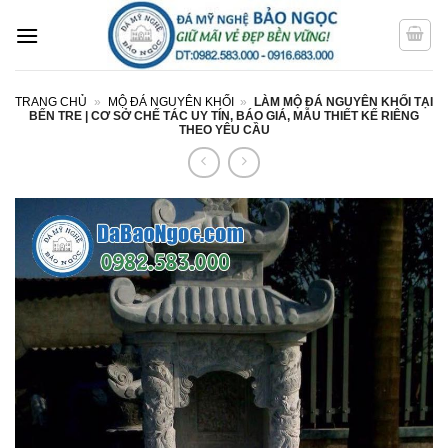
Bỏ
qua
nội
dung
TRANG CHỦ
»
MỘ ĐÁ NGUYÊN KHỐI
»
LÀM MỘ ĐÁ NGUYÊN KHỐI TẠI
BẾN TRE | CƠ SỞ CHẾ TÁC UY TÍN, BÁO GIÁ, MẪU THIẾT KẾ RIÊNG
THEO YÊU CẦU