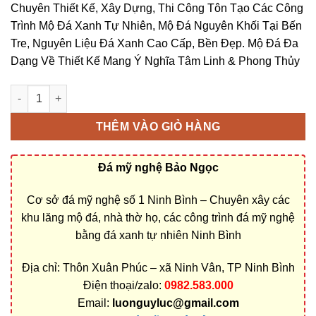
Chuyên Thiết Kế, Xây Dựng, Thi Công Tôn Tạo Các Công
Trình Mộ Đá Xanh Tự Nhiên, Mộ Đá Nguyên Khối Tại Bến
Tre, Nguyên Liệu Đá Xanh Cao Cấp, Bền Đẹp. Mộ Đá Đa
Dạng Về Thiết Kế Mang Ý Nghĩa Tâm Linh & Phong Thủy
Làm mộ đá nguyên khối tại Bến Tre | Cơ sở chế tác uy tín, báo 
THÊM VÀO GIỎ HÀNG
Đá mỹ nghệ Bảo Ngọc
Cơ sở đá mỹ nghệ số 1 Ninh Bình – Chuyên xây các
khu lăng mộ đá, nhà thờ họ, các công trình đá mỹ nghệ
bằng đá xanh tự nhiên Ninh Bình
Địa chỉ: Thôn Xuân Phúc – xã Ninh Vân, TP Ninh Bình
Điện thoại/zalo:
0982.583.000
Email:
luonguyluc@gmail.com