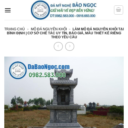
Bỏ
qua
nội
dung
TRANG CHỦ
»
MỘ ĐÁ NGUYÊN KHỐI
»
LÀM MỘ ĐÁ NGUYÊN KHỐI TẠI
BÌNH ĐỊNH | CƠ SỞ CHẾ TÁC UY TÍN, BÁO GIÁ, MẪU THIẾT KẾ RIÊNG
THEO YÊU CẦU