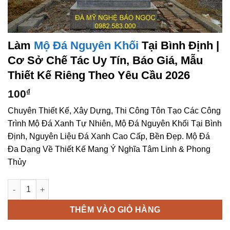
Làm
Mộ Đá Nguyên Khối
Tại Bình Định |
Cơ Sở Chế Tác Uy Tín, Báo Giá, Mẫu
Thiết Kế Riêng Theo Yêu Cầu 2026
100
₫
Chuyên Thiết Kế, Xây Dựng, Thi Công Tôn Tạo Các Công
Trình Mộ Đá Xanh Tự Nhiên, Mộ Đá Nguyên Khối Tại Bình
Định, Nguyên Liệu Đá Xanh Cao Cấp, Bền Đẹp. Mộ Đá
Đa Dạng Về Thiết Kế Mang Ý Nghĩa Tâm Linh & Phong
Thủy
Làm mộ đá nguyên khối tại Bình Định | Cơ sở chế tác uy tín, bá
THÊM VÀO GIỎ HÀNG