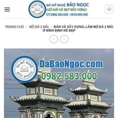
Bỏ
qua
nội
dung
TRANG CHỦ
»
MỘ ĐÁ 2 MÁI
»
BÁN VÀ XÂY DỰNG, LÀM MỘ ĐÁ 2 MÁI
Ở BÌNH ĐỊNH RẺ ĐẸP