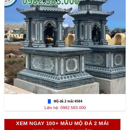
Mộ đá 2 mái 4584
Liên hệ: 0982.583.000
XEM NGAY 100+ MẪU MỘ ĐÁ 2 MÁI