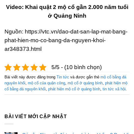
Video: Khai quật 2 mộ cổ gần 2.000 năm tuổi
ở Quảng Ninh
Nguồn: https://vtc.vn/dao-dat-san-lap-mat-bang-
phat-hien-mo-co-bang-da-nguyen-khoi-
ar348373.html
5/5 - (10 bình chọn)
Bài viết này được đăng trong
Tin tức
và được gắn thẻ
mộ cổ bằng đá
nguyên khối
,
mộ cổ của quận công
,
mộ cổ ở quảng bình
,
phát hiện mộ
cổ bằng đá nguyên khối
,
phát hiện mộ cổ ở quảng bình
,
tin tức xã hội
.
BÀI VIẾT MỚI CẬP NHẬT