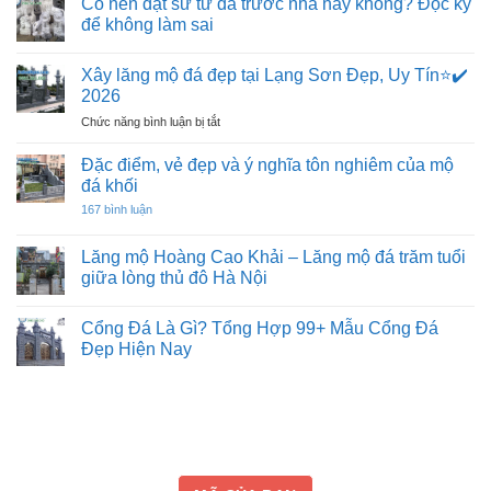
Có nên đặt sư tử đá trước nhà hay không? Đọc kỹ
để không làm sai
Không
có
Xây lăng mộ đá đẹp tại Lạng Sơn Đẹp, Uy Tín⭐️✔️
bình
luận
2026
ở
Có
ở
Chức năng bình luận bị tắt
nên
Xây
đặt
lăng
sư
Đặc điểm, vẻ đẹp và ý nghĩa tôn nghiêm của mộ
tử
mộ
đá khối
đá
đá
trước
ở
167 bình luận
đẹp
nhà
Đặc
hay
tại
điểm,
không?
vẻ
Lạng
Lăng mộ Hoàng Cao Khải – Lăng mộ đá trăm tuổi
Đọc
đẹp
Sơn
kỹ
giữa lòng thủ đô Hà Nội
và
để
Đẹp,
ý
Không
không
Uy
nghĩa
có
làm
tôn
Cổng Đá Là Gì? Tổng Hợp 99+ Mẫu Cổng Đá
Tín⭐️✔️
bình
sai
nghiêm
luận
2026
Đẹp Hiện Nay
của
ở
mộ
Lăng
Không
đá
mộ
có
khối
Hoàng
bình
Cao
luận
Khải
ở
–
Cổng
Lăng
Đá
mộ
Là
đá
Gì?