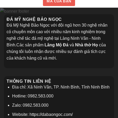
MÃ CỦA BẠN
trăm
Tổng
tuổi
Hợp
giữa
99+
lòng
Mẫu
thủ
Cổng
ĐÁ MỸ NGHỆ BẢO NGỌC
đô
Đá
Hà
Đẹp
Đá Mỹ Nghệ Bảo Ngọc với đội ngũ hơn 30 nghệ nhân
Nội
Hiện
Nay
có chuyên môn cao với nhiều năm kinh nghiệm trong
nghề chế tác đá mỹ nghệ tại Làng Ninh Vân - Ninh
Bình.Các sản phẩm
Lăng Mộ Đá
và
Nhà thờ Họ
của
chúng tôi luôn nhận được nhiều sự đánh giá tích cực
của khách hàng cũ và mới.
THÔNG TIN LIÊN HỆ
Địa chỉ: Xã Ninh Vân, TP. Ninh Bình, Tỉnh Ninh Bình
Hotline: 0982.583.000
Zalo: 0982.583.000
Website: https://dabaongoc.com/