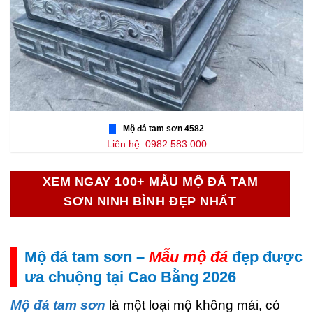
Mộ đá tam sơn 4582
Liên hệ: 0982.583.000
XEM NGAY 100+ MẪU MỘ ĐÁ TAM
SƠN NINH BÌNH ĐẸP NHẤT
Mộ đá tam sơn –
Mẫu mộ đá
đẹp được
ưa chuộng tại Cao Bằng 2026
Mộ đá tam sơn
là một loại mộ không mái, có