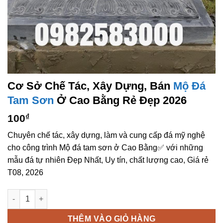
Cơ Sở Chế Tác, Xây Dựng, Bán
Mộ Đá
Tam Sơn
Ở Cao Bằng Rẻ Đẹp 2026
100
₫
Chuyên chế tác, xây dựng, làm và cung cấp đá mỹ nghệ
cho công trình Mộ đá tam sơn ở Cao Bằng✅ với những
mẫu đá tự nhiên Đẹp Nhất, Uy tín, chất lượng cao, Giá rẻ
T08, 2026
Cơ sở chế tác, xây dựng, bán Mộ đá tam sơn ở Cao Bằng rẻ đ
THÊM VÀO GIỎ HÀNG