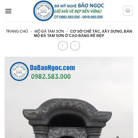
Bỏ
qua
nội
dung
TRANG CHỦ
»
MỘ ĐÁ TAM SƠN
»
CƠ SỞ CHẾ TÁC, XÂY DỰNG, BÁN
MỘ ĐÁ TAM SƠN Ở CAO BẰNG RẺ ĐẸP