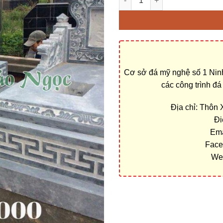
Cơ sở đá mỹ nghệ số 1 Ninh
các công trình đ
Địa chỉ: Thôn
Đi
Ema
Face
We