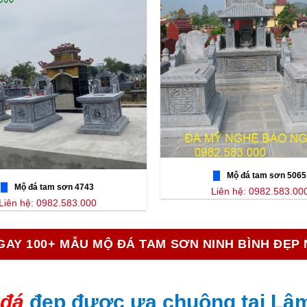
Mộ đá tam sơn 5065
Mộ đá tam sơn 4743
Liên hệ: 0982.583.00
Liên hệ: 0982.583.000
GAY 100+ MẪU MỘ ĐÁ TAM SƠN NINH BÌNH ĐẸP
 đá
đẹp được ưa chuộng tại Lâ