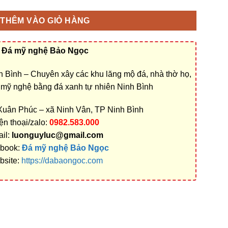
THÊM VÀO GIỎ HÀNG
Đá mỹ nghệ Bảo Ngọc
 Bình – Chuyên xây các khu lăng mộ đá, nhà thờ họ,
á mỹ nghệ bằng đá xanh tự nhiên Ninh Bình
 Xuân Phúc – xã Ninh Vân, TP Ninh Bình
ện thoại/zalo:
0982.583.000
il:
luonguyluc@gmail.com
book:
Đá mỹ nghệ Bảo Ngọc
bsite:
https://dabaongoc.com