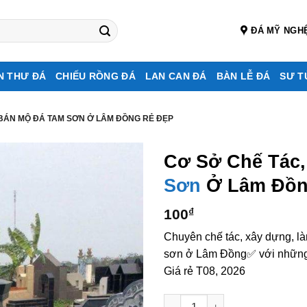
ĐÁ MỸ NGH
N THƯ ĐÁ
CHIẾU RỒNG ĐÁ
LAN CAN ĐÁ
BÀN LỄ ĐÁ
SƯ T
 BÁN MỘ ĐÁ TAM SƠN Ở LÂM ĐỒNG RẺ ĐẸP
Cơ Sở Chế Tác
Sơn
Ở Lâm Đồn
100
₫
Chuyên chế tác, xây dựng, l
sơn ở Lâm Đồng✅ với những m
Giá rẻ T08, 2026
Cơ sở chế tác, xây dựng, bán