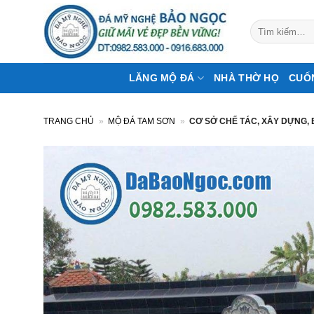
Bỏ
qua
Tìm
kiếm:
nội
dung
LĂNG MỘ ĐÁ
NHÀ THỜ HỌ
CUỐ
TRANG CHỦ
»
MỘ ĐÁ TAM SƠN
»
CƠ SỞ CHẾ TÁC, XÂY DỰNG,