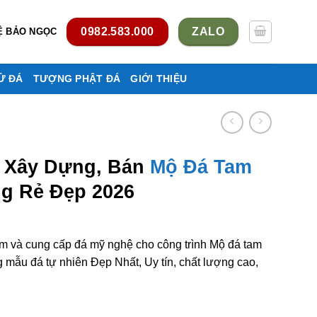
0982.583.000
ZALO
Ệ BẢO NGỌC
Ử ĐÁ
TƯỢNG PHẬT ĐÁ
GIỚI THIỆU
, Xây Dựng, Bán
Mộ Đá Tam
g Rẻ Đẹp 2026
àm và cung cấp đá mỹ nghệ cho công trình Mộ đá tam
ẫu đá tự nhiên Đẹp Nhất, Uy tín, chất lượng cao,
 Mộ đá tam sơn ở Lâm Đồng rẻ đẹp số lượng