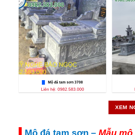
Mộ đá tam sơn 3708
Liên hệ: 0982.583.000
XEM N
Mộ đá tam sơn –
Mẫu mộ