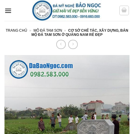
Bỏ
qua
nội
dung
TRANG CHỦ
»
MỘ ĐÁ TAM SƠN
»
CƠ SỞ CHẾ TÁC, XÂY DỰNG, BÁN
MỘ ĐÁ TAM SƠN Ở QUẢNG NAM RẺ ĐẸP