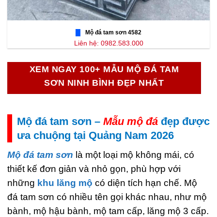
Mộ đá tam sơn 4582
Liên hệ: 0982.583.000
XEM NGAY 100+ MẪU MỘ ĐÁ TAM
SƠN NINH BÌNH ĐẸP NHẤT
Mộ đá tam sơn –
Mẫu mộ đá
đẹp được
ưa chuộng tại Quảng Nam 2026
Mộ đá tam sơn
là một loại mộ không mái, có
thiết kế đơn giản và nhỏ gọn, phù hợp với
những
khu lăng mộ
có diện tích hạn chế. Mộ
đá tam sơn có nhiều tên gọi khác nhau, như mộ
bành, mộ hậu bành, mộ tam cấp, lăng mộ 3 cấp.