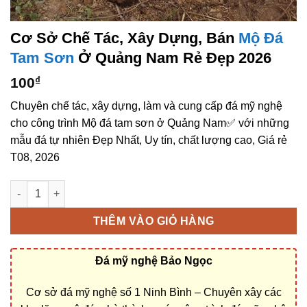
Cơ Sở Chế Tác, Xây Dựng, Bán
Mộ Đá
Tam Sơn
Ở Quảng Nam Rẻ Đẹp 2026
100
₫
Chuyên chế tác, xây dựng, làm và cung cấp đá mỹ nghệ
cho công trình Mộ đá tam sơn ở Quảng Nam✅ với những
mẫu đá tự nhiên Đẹp Nhất, Uy tín, chất lượng cao, Giá rẻ
T08, 2026
Cơ sở chế tác, xây dựng, bán Mộ đá tam sơn ở Quảng Nam rẻ 
THÊM VÀO GIỎ HÀNG
Đá mỹ nghệ Bảo Ngọc
Cơ sở đá mỹ nghệ số 1 Ninh Bình – Chuyên xây các