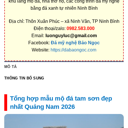
khu lăng mộ đá, nhà thờ họ, các công trình đá mỹ nghệ
bằng đá xanh tự nhiên Ninh Bình
Địa chỉ: Thôn Xuân Phúc – xã Ninh Vân, TP Ninh Bình
Điện thoại/zalo:
0982.583.000
Email:
luonguyluc@gmail.com
Facebook:
Đá mỹ nghệ Bảo Ngọc
Website:
https://dabaongoc.com
MÔ TẢ
THÔNG TIN BỔ SUNG
Tổng hợp mẫu mộ đá tam sơn đẹp
nhất Quảng Nam 2026