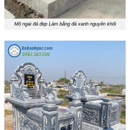
Mộ ngai đá đẹp Làm bằng đá xanh nguyên khối