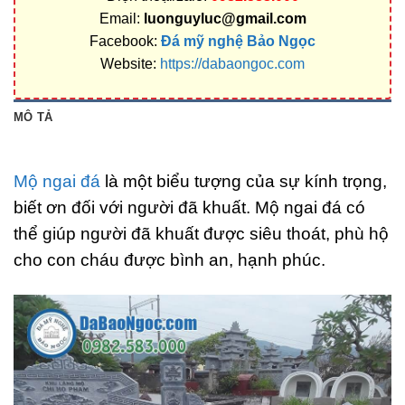
Email:
luonguyluc@gmail.com
Facebook:
Đá mỹ nghệ Bảo Ngọc
Website:
https://dabaongoc.com
MÔ TẢ
Mộ ngai đá
là một biểu tượng của sự kính trọng,
biết ơn đối với người đã khuất. Mộ ngai đá có
thể giúp người đã khuất được siêu thoát, phù hộ
cho con cháu được bình an, hạnh phúc.