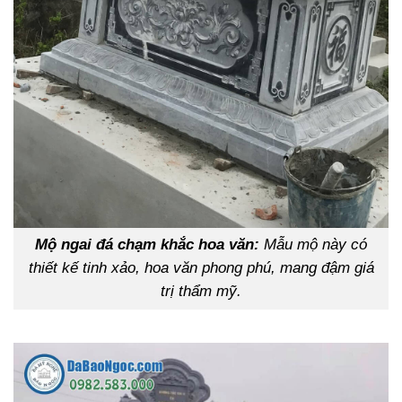
Mộ ngai đá chạm khắc hoa văn:
Mẫu mộ này có
thiết kế tinh xảo, hoa văn phong phú, mang đậm giá
trị thẩm mỹ.