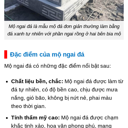
Mộ ngai đá là mẫu mộ đá đơn giản thường làm bằng
đá xanh tự nhiên với phần ngai rồng ở hai bên bia mộ
Đặc điểm của mộ ngai đá
Mộ ngai đá có những đặc điểm nổi bật sau:
Chất liệu bền, chắc:
Mộ ngai đá được làm từ
đá tự nhiên, có độ bền cao, chịu được mưa
nắng, gió bão, không bị nứt nẻ, phai màu
theo thời gian.
Tính thẩm mỹ cao:
Mộ ngai đá được chạm
khắc tinh xảo, hoa văn phong phú, mang