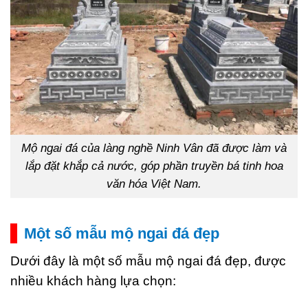
Mộ ngai đá của làng nghề Ninh Vân đã được làm và
lắp đặt khắp cả nước, góp phần truyền bá tinh hoa
văn hóa Việt Nam.
Một số mẫu mộ ngai đá đẹp
Dưới đây là một số mẫu mộ ngai đá đẹp, được
nhiều khách hàng lựa chọn: