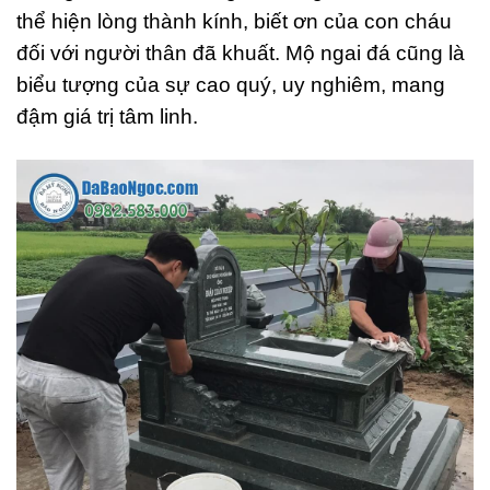
thể hiện lòng thành kính, biết ơn của con cháu
đối với người thân đã khuất. Mộ ngai đá cũng là
biểu tượng của sự cao quý, uy nghiêm, mang
đậm giá trị tâm linh.