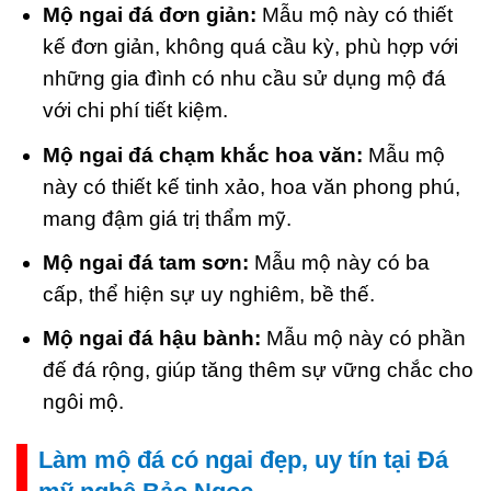
Mộ ngai đá đơn giản:
Mẫu mộ này có thiết
kế đơn giản, không quá cầu kỳ, phù hợp với
những gia đình có nhu cầu sử dụng mộ đá
với chi phí tiết kiệm.
Mộ ngai đá chạm khắc hoa văn:
Mẫu mộ
này có thiết kế tinh xảo, hoa văn phong phú,
mang đậm giá trị thẩm mỹ.
Mộ ngai đá tam sơn:
Mẫu mộ này có ba
cấp, thể hiện sự uy nghiêm, bề thế.
Mộ ngai đá hậu bành:
Mẫu mộ này có phần
đế đá rộng, giúp tăng thêm sự vững chắc cho
ngôi mộ.
Làm mộ đá có ngai đẹp, uy tín tại Đá