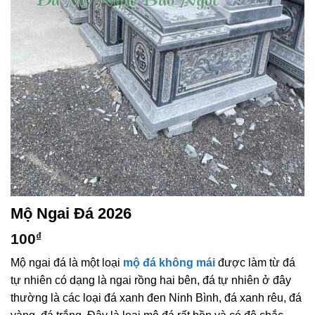
Mộ Ngai Đá 2026
100
₫
Mộ ngai đá là một loại
mộ đá không mái
được làm từ đá
tự nhiên có dạng là ngai rồng hai bên, đá tự nhiên ở đây
thường là các loại đá xanh đen Ninh Bình, đá xanh rêu, đá