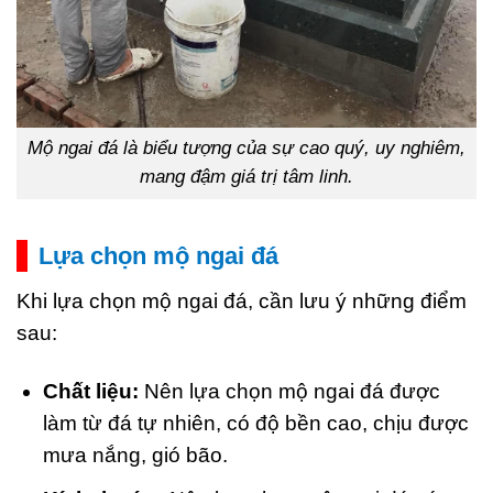
Mộ ngai đá là biểu tượng của sự cao quý, uy nghiêm,
mang đậm giá trị tâm linh.
Lựa chọn mộ ngai đá
Khi lựa chọn mộ ngai đá, cần lưu ý những điểm
sau:
Chất liệu:
Nên lựa chọn mộ ngai đá được
làm từ đá tự nhiên, có độ bền cao, chịu được
mưa nắng, gió bão.