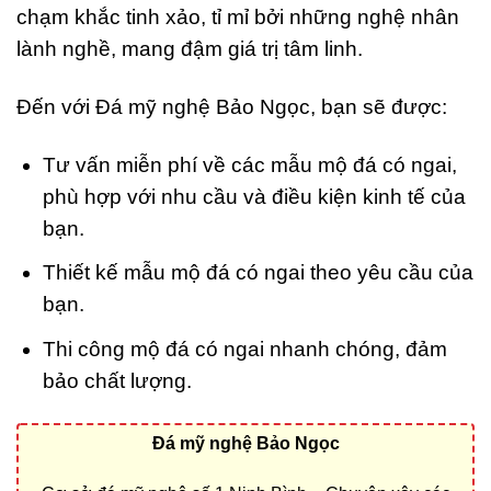
chạm khắc tinh xảo, tỉ mỉ bởi những nghệ nhân
lành nghề, mang đậm giá trị tâm linh.
Đến với Đá mỹ nghệ Bảo Ngọc, bạn sẽ được:
Tư vấn miễn phí về các mẫu mộ đá có ngai,
phù hợp với nhu cầu và điều kiện kinh tế của
bạn.
Thiết kế mẫu mộ đá có ngai theo yêu cầu của
bạn.
Thi công mộ đá có ngai nhanh chóng, đảm
bảo chất lượng.
Đá mỹ nghệ Bảo Ngọc