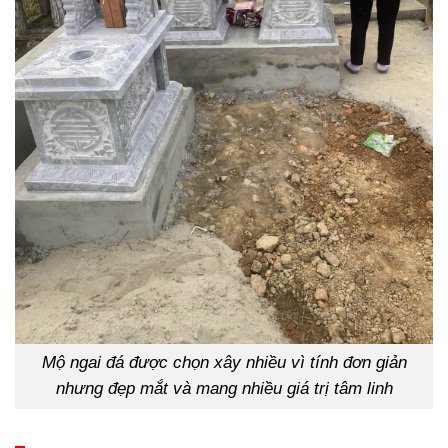
Mộ ngai đá được chọn xây nhiều vì tính đơn giản
nhưng đẹp mắt và mang nhiều giá trị tâm linh