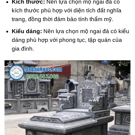
Kích thước:
Nên lựa chọn mộ ngai đá có
kích thước phù hợp với diện tích đất nghĩa
trang, đồng thời đảm bảo tính thẩm mỹ.
Kiểu dáng:
Nên lựa chọn mộ ngai đá có kiểu
dáng phù hợp với phong tục, tập quán của
gia đình.