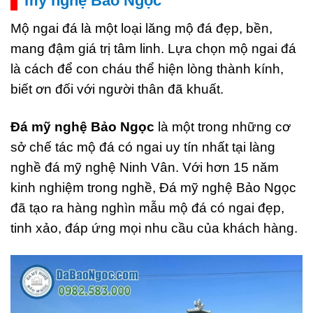
mỹ nghệ Bảo Ngọc
Mộ ngai đá là một loại lăng mộ đá đẹp, bền,
mang đậm giá trị tâm linh. Lựa chọn mộ ngai đá
là cách để con cháu thể hiện lòng thành kính,
biết ơn đối với người thân đã khuất.
Đá mỹ nghệ Bảo Ngọc
là một trong những cơ
sở chế tác mộ đá có ngai uy tín nhất tại làng
nghề đá mỹ nghệ Ninh Vân. Với hơn 15 năm
kinh nghiệm trong nghề, Đá mỹ nghệ Bảo Ngọc
đã tạo ra hàng nghìn mẫu mộ đá có ngai đẹp,
tinh xảo, đáp ứng mọi nhu cầu của khách hàng.