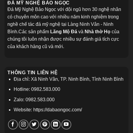
ĐÁ MỸ NGHỆ BẢO NGỌC
đô
Đá
Hà
Đẹp
Đá Mỹ Nghệ Bảo Ngọc với đội ngũ hơn 30 nghệ nhân
Nội
Hiện
Nay
có chuyên môn cao với nhiều năm kinh nghiệm trong
nghề chế tác đá mỹ nghệ tại Làng Ninh Vân - Ninh
Bình.Các sản phẩm
Lăng Mộ Đá
và
Nhà thờ Họ
của
chúng tôi luôn nhận được nhiều sự đánh giá tích cực
của khách hàng cũ và mới.
THÔNG TIN LIÊN HỆ
Địa chỉ: Xã Ninh Vân, TP. Ninh Bình, Tỉnh Ninh Bình
Hotline: 0982.583.000
Zalo: 0982.583.000
Website: https://dabaongoc.com/