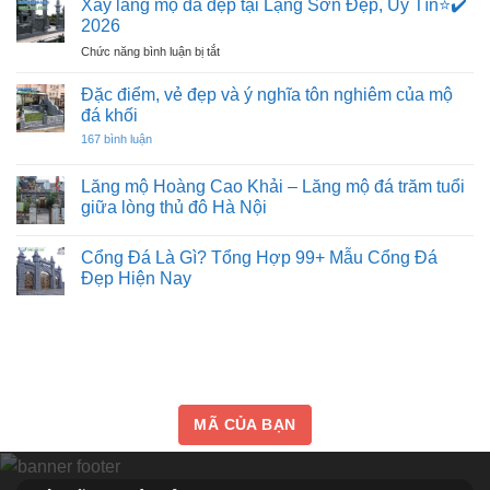
Xây lăng mộ đá đẹp tại Lạng Sơn Đẹp, Uy Tín⭐️✔️
bình
luận
2026
ở
Có
ở
Chức năng bình luận bị tắt
nên
Xây
đặt
lăng
sư
Đặc điểm, vẻ đẹp và ý nghĩa tôn nghiêm của mộ
tử
mộ
đá khối
đá
đá
trước
ở
167 bình luận
đẹp
nhà
Đặc
hay
tại
điểm,
không?
vẻ
Lạng
Lăng mộ Hoàng Cao Khải – Lăng mộ đá trăm tuổi
Đọc
đẹp
Sơn
kỹ
giữa lòng thủ đô Hà Nội
và
để
Đẹp,
ý
Không
không
Uy
nghĩa
có
làm
tôn
Cổng Đá Là Gì? Tổng Hợp 99+ Mẫu Cổng Đá
Tín⭐️✔️
bình
sai
nghiêm
luận
2026
Đẹp Hiện Nay
của
ở
mộ
Lăng
Không
đá
mộ
có
khối
Hoàng
bình
Cao
luận
Khải
ở
–
Cổng
Lăng
Đá
mộ
Là
đá
Gì?
MÃ CỦA BẠN
trăm
Tổng
tuổi
Hợp
giữa
99+
lòng
Mẫu
thủ
Cổng