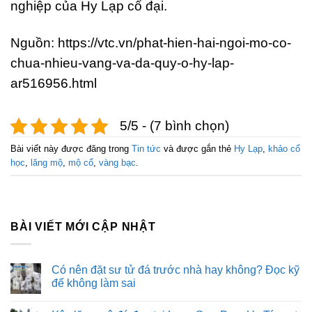
nghiệp của Hy Lạp cổ đại.
Nguồn: https://vtc.vn/phat-hien-hai-ngoi-mo-co-
chua-nhieu-vang-va-da-quy-o-hy-lap-
ar516956.html
5/5 - (7 bình chọn)
Bài viết này được đăng trong
Tin tức
và được gắn thẻ
Hy Lạp
,
khảo cổ
học
,
lăng mộ
,
mộ cổ
,
vàng bạc
.
BÀI VIẾT MỚI CẬP NHẬT
Có nên đặt sư tử đá trước nhà hay không? Đọc kỹ
để không làm sai
Không
có