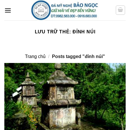
Bỏ
qua
nội
dung
LƯU TRỮ THẺ:
ĐỈNH NÚI
Trang chủ
/
Posts tagged "đỉnh núi"