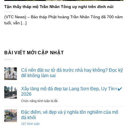
Tận thấy tháp mộ Trần Nhân Tông uy nghi trên đỉnh núi
(VTC News) – Bảo tháp Phật hoàng Trần Nhân Tông đã 700 năm
tuổi, vẫn [...]
BÀI VIẾT MỚI CẬP NHẬT
Có nên đặt sư tử đá trước nhà hay không? Đọc kỹ
để không làm sai
Không
có
Xây lăng mộ đá đẹp tại Lạng Sơn Đẹp, Uy Tín⭐️✔️
bình
luận
2026
ở
Có
ở
Chức năng bình luận bị tắt
nên
Xây
đặt
lăng
sư
Đặc điểm, vẻ đẹp và ý nghĩa tôn nghiêm của mộ
tử
mộ
đá khối
đá
đá
trước
ở
167 bình luận
đẹp
nhà
Đặc