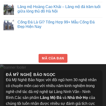
hay
tại
điểm,
không?
vẻ
Lạng
Lăng mộ Hoàng Cao Khải – Lăng mộ đá trăm tuổi
Đọc
đẹp
Sơn
kỹ
giữa lòng thủ đô Hà Nội
và
để
Đẹp,
ý
Không
không
Uy
nghĩa
có
làm
tôn
Cổng Đá Là Gì? Tổng Hợp 99+ Mẫu Cổng Đá
Tín⭐️✔️
bình
sai
nghiêm
luận
2026
Đẹp Hiện Nay
của
ở
mộ
Lăng
Không
đá
mộ
có
khối
Hoàng
bình
Cao
luận
Khải
ở
–
Cổng
Lăng
Đá
mộ
Là
đá
Gì?
MÃ CỦA BẠN
trăm
Tổng
tuổi
Hợp
giữa
99+
lòng
Mẫu
thủ
Cổng
ĐÁ MỸ NGHỆ BẢO NGỌC
đô
Đá
Hà
Đẹp
Đá Mỹ Nghệ Bảo Ngọc với đội ngũ hơn 30 nghệ nhân
Nội
Hiện
Nay
có chuyên môn cao với nhiều năm kinh nghiệm trong
nghề chế tác đá mỹ nghệ tại Làng Ninh Vân - Ninh
Bình.Các sản phẩm
Lăng Mộ Đá
và
Nhà thờ Họ
của
chúng tôi luôn nhận được nhiều sự đánh giá tích cực