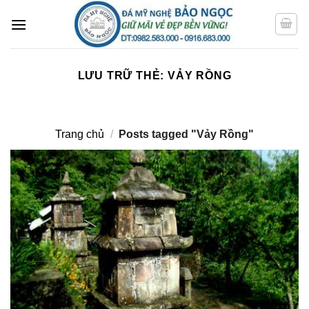
Bỏ
qua
nội
dung
LƯU TRỮ THẺ:
VẢY RỒNG
Trang chủ
/
Posts tagged "Vảy Rồng"