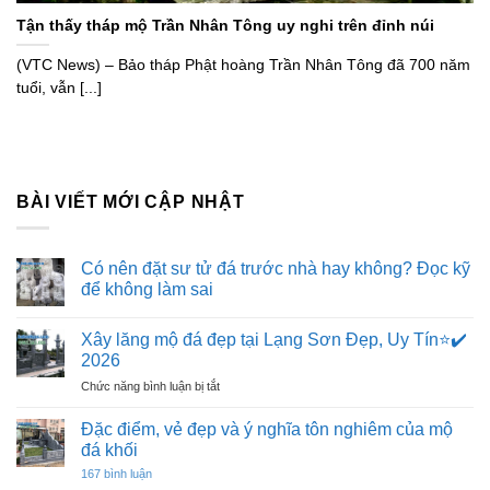
Tận thấy tháp mộ Trần Nhân Tông uy nghi trên đỉnh núi
(VTC News) – Bảo tháp Phật hoàng Trần Nhân Tông đã 700 năm
tuổi, vẫn [...]
BÀI VIẾT MỚI CẬP NHẬT
Có nên đặt sư tử đá trước nhà hay không? Đọc kỹ
để không làm sai
Không
có
Xây lăng mộ đá đẹp tại Lạng Sơn Đẹp, Uy Tín⭐️✔️
bình
luận
2026
ở
Có
ở
Chức năng bình luận bị tắt
nên
Xây
đặt
lăng
sư
Đặc điểm, vẻ đẹp và ý nghĩa tôn nghiêm của mộ
tử
mộ
đá khối
đá
đá
trước
ở
167 bình luận
đẹp
nhà
Đặc