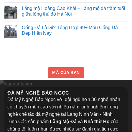
hay
tại
điểm,
không?
vẻ
Lạng
Lăng mộ Hoàng Cao Khải – Lăng mộ đá trăm tuổi
Đọc
đẹp
Sơn
kỹ
giữa lòng thủ đô Hà Nội
và
để
Đẹp,
ý
Không
không
Uy
nghĩa
có
làm
tôn
Cổng Đá Là Gì? Tổng Hợp 99+ Mẫu Cổng Đá
Tín⭐️✔️
bình
sai
nghiêm
luận
2026
Đẹp Hiện Nay
của
ở
mộ
Lăng
Không
đá
mộ
có
khối
Hoàng
bình
Cao
luận
Khải
ở
–
Cổng
Lăng
Đá
mộ
Là
đá
Gì?
MÃ CỦA BẠN
trăm
Tổng
tuổi
Hợp
giữa
99+
lòng
Mẫu
thủ
Cổng
ĐÁ MỸ NGHỆ BẢO NGỌC
đô
Đá
Hà
Đẹp
Đá Mỹ Nghệ Bảo Ngọc với đội ngũ hơn 30 nghệ nhân
Nội
Hiện
Nay
có chuyên môn cao với nhiều năm kinh nghiệm trong
nghề chế tác đá mỹ nghệ tại Làng Ninh Vân - Ninh
Bình.Các sản phẩm
Lăng Mộ Đá
và
Nhà thờ Họ
của
chúng tôi luôn nhận được nhiều sự đánh giá tích cực