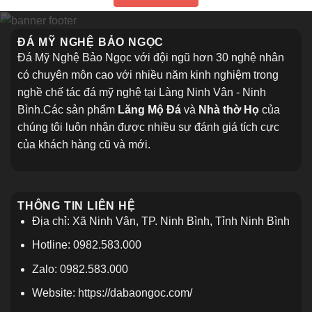
tuổi
Hợp
giữa
99+
lòng
Mẫu
thủ
Cổng
ĐÁ MỸ NGHỆ BẢO NGỌC
đô
Đá
Hà
Đẹp
Đá Mỹ Nghệ Bảo Ngọc với đội ngũ hơn 30 nghệ nhân
Nội
Hiện
Nay
có chuyên môn cao với nhiều năm kinh nghiệm trong
nghề chế tác đá mỹ nghệ tại Làng Ninh Vân - Ninh
Bình.Các sản phẩm
Lăng Mộ Đá
và
Nhà thờ Họ
của
chúng tôi luôn nhận được nhiều sự đánh giá tích cực
của khách hàng cũ và mới.
THÔNG TIN LIÊN HỆ
Địa chỉ: Xã Ninh Vân, TP. Ninh Bình, Tỉnh Ninh Bình
Hotline: 0982.583.000
Zalo: 0982.583.000
Website: https://dabaongoc.com/