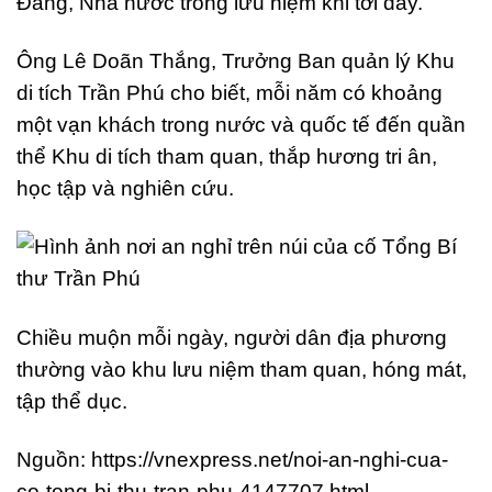
Đảng, Nhà nước trồng lưu niệm khi tới đây.
Ông Lê Doãn Thắng, Trưởng Ban quản lý Khu
di tích Trần Phú cho biết, mỗi năm có khoảng
một vạn khách trong nước và quốc tế đến quần
thể Khu di tích tham quan, thắp hương tri ân,
học tập và nghiên cứu.
Chiều muộn mỗi ngày, người dân địa phương
thường vào khu lưu niệm tham quan, hóng mát,
tập thể dục.
Nguồn: https://vnexpress.net/noi-an-nghi-cua-
co-tong-bi-thu-tran-phu-4147707.html