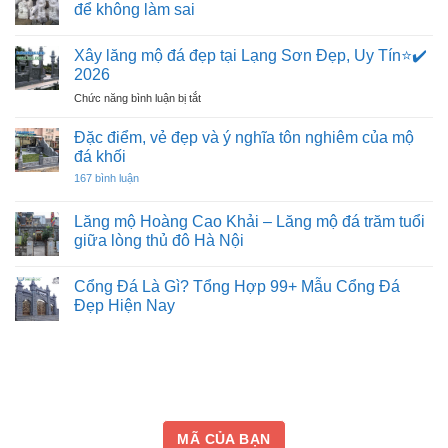
để không làm sai
Không
có
Xây lăng mộ đá đẹp tại Lạng Sơn Đẹp, Uy Tín⭐️✔️
bình
luận
2026
ở
Có
ở
Chức năng bình luận bị tắt
nên
Xây
đặt
lăng
sư
Đặc điểm, vẻ đẹp và ý nghĩa tôn nghiêm của mộ
tử
mộ
đá khối
đá
đá
trước
ở
167 bình luận
đẹp
nhà
Đặc
hay
tại
điểm,
không?
vẻ
Lạng
Lăng mộ Hoàng Cao Khải – Lăng mộ đá trăm tuổi
Đọc
đẹp
Sơn
kỹ
giữa lòng thủ đô Hà Nội
và
để
Đẹp,
ý
Không
không
Uy
nghĩa
có
làm
tôn
Cổng Đá Là Gì? Tổng Hợp 99+ Mẫu Cổng Đá
Tín⭐️✔️
bình
sai
nghiêm
luận
2026
Đẹp Hiện Nay
của
ở
mộ
Lăng
Không
đá
mộ
có
khối
Hoàng
bình
Cao
luận
Khải
ở
–
Cổng
Lăng
Đá
mộ
Là
đá
Gì?
MÃ CỦA BẠN
trăm
Tổng