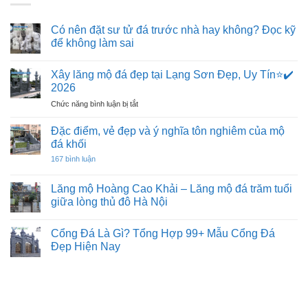
Có nên đặt sư tử đá trước nhà hay không? Đọc kỹ
để không làm sai
Không
có
Xây lăng mộ đá đẹp tại Lạng Sơn Đẹp, Uy Tín⭐️✔️
bình
luận
2026
ở
Có
ở
Chức năng bình luận bị tắt
nên
Xây
đặt
lăng
sư
Đặc điểm, vẻ đẹp và ý nghĩa tôn nghiêm của mộ
tử
mộ
đá khối
đá
đá
trước
ở
167 bình luận
đẹp
nhà
Đặc
hay
tại
điểm,
không?
vẻ
Lạng
Lăng mộ Hoàng Cao Khải – Lăng mộ đá trăm tuổi
Đọc
đẹp
Sơn
kỹ
giữa lòng thủ đô Hà Nội
và
để
Đẹp,
ý
Không
không
Uy
nghĩa
có
làm
tôn
Cổng Đá Là Gì? Tổng Hợp 99+ Mẫu Cổng Đá
Tín⭐️✔️
bình
sai
nghiêm
luận
2026
Đẹp Hiện Nay
của
ở
mộ
Lăng
Không
đá
mộ
có
khối
Hoàng
bình
Cao
luận
Khải
ở
–
Cổng