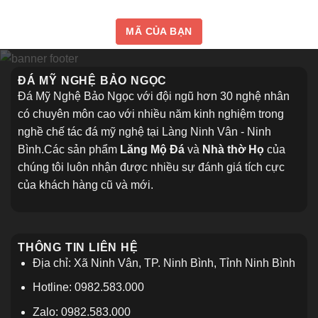
Lăng
Đá
mộ
Là
đá
Gì?
MÃ CỦA BẠN
trăm
Tổng
tuổi
Hợp
giữa
99+
lòng
Mẫu
thủ
Cổng
ĐÁ MỸ NGHỆ BẢO NGỌC
đô
Đá
Hà
Đẹp
Đá Mỹ Nghệ Bảo Ngọc với đội ngũ hơn 30 nghệ nhân
Nội
Hiện
Nay
có chuyên môn cao với nhiều năm kinh nghiệm trong
nghề chế tác đá mỹ nghệ tại Làng Ninh Vân - Ninh
Bình.Các sản phẩm
Lăng Mộ Đá
và
Nhà thờ Họ
của
chúng tôi luôn nhận được nhiều sự đánh giá tích cực
của khách hàng cũ và mới.
THÔNG TIN LIÊN HỆ
Địa chỉ: Xã Ninh Vân, TP. Ninh Bình, Tỉnh Ninh Bình
Hotline: 0982.583.000
Zalo: 0982.583.000