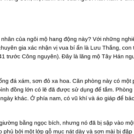
hủ nhân của ngôi mộ hang động này? Với những ngh
huyên gia xác nhận vị vua bí ẩn là Lưu Thắng, con t
41 trước Công nguyên). Đây là lăng mộ Tây Hán ng
 cổng đá xám, sơn đỏ xa hoa. Căn phòng này có một
ình đồng lớn có lẽ đã được sử dụng để tắm. Phòng
 ngày khác. Ở phía nam, có vũ khí và áo giáp để bả
 giường bằng ngọc bích, nhưng nó đã bị sập vào một
o phủ bởi một lớp gỗ mục nát dày và sơn mài bị đập 