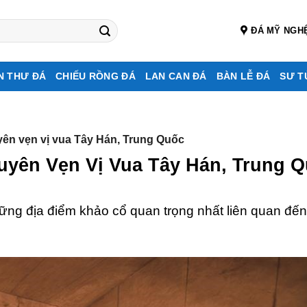
ĐÁ MỸ NGH
N THƯ ĐÁ
CHIẾU RỒNG ĐÁ
LAN CAN ĐÁ
BÀN LỄ ĐÁ
SƯ T
ên vẹn vị vua Tây Hán, Trung Quốc
yên Vẹn Vị Vua Tây Hán, Trung 
ững địa điểm khảo cổ quan trọng nhất liên quan đế