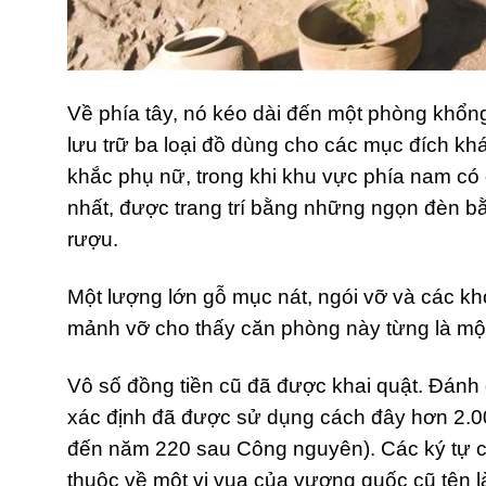
Về phía tây, nó kéo dài đến một phòng khổn
lưu trữ ba loại đồ dùng cho các mục đích k
khắc phụ nữ, trong khi khu vực phía nam có 
nhất, được trang trí bằng những ngọn đèn b
rượu.
Một lượng lớn gỗ mục nát, ngói vỡ và các k
mảnh vỡ cho thấy căn phòng này từng là một
Vô số đồng tiền cũ đã được khai quật. Đánh
xác định đã được sử dụng cách đây hơn 2.0
đến năm 220 sau Công nguyên). Các ký tự c
thuộc về một vị vua của vương quốc cũ tên 