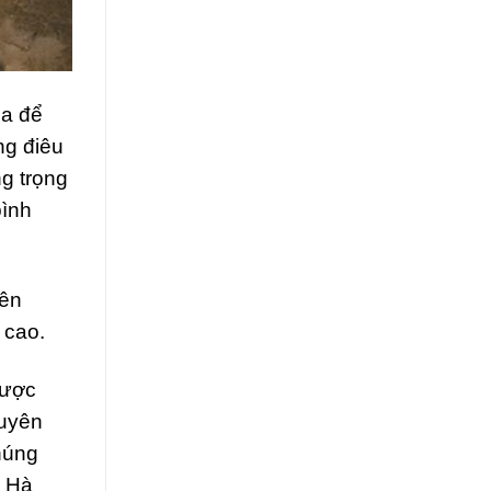
ia để
ng điêu
g trọng
bình
rên
 cao.
được
guyên
húng
h Hà