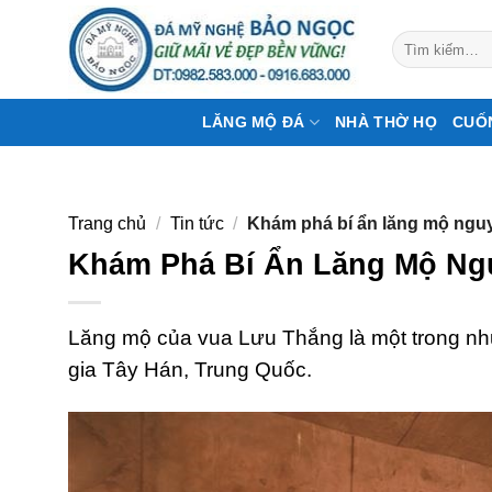
Bỏ
qua
Tìm
kiếm:
nội
dung
LĂNG MỘ ĐÁ
NHÀ THỜ HỌ
CUỐ
Trang chủ
/
Tin tức
/
Khám phá bí ẩn lăng mộ nguy
Khám Phá Bí Ẩn Lăng Mộ Ngu
Lăng mộ của vua Lưu Thắng là một trong nh
gia Tây Hán, Trung Quốc.