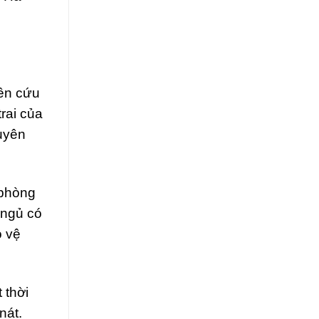
iên cứu
rai của
uyên
 phòng
 ngủ có
o vệ
 thời
nát.