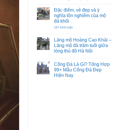
sư
Xây
tử
lăng
Đặc điểm, vẻ đẹp và ý
đá
mộ
trước
nghĩa tôn nghiêm của mộ
đá
nhà
đá khối
hay
đẹp
không?
ở
167 bình luận
tại
Đọc
Đặc
Lạng
kỹ
điểm,
để
Sơn
vẻ
Lăng mộ Hoàng Cao Khải –
không
đẹp
Đẹp,
làm
Lăng mộ đá trăm tuổi giữa
và
Uy
sai
ý
lòng thủ đô Hà Nội
Tín⭐️✔️
nghĩa
Không
tôn
2026
có
nghiêm
Cổng Đá Là Gì? Tổng Hợp
bình
của
luận
mộ
99+ Mẫu Cổng Đá Đẹp
ở
đá
Hiện Nay
Lăng
khối
mộ
Không
Hoàng
có
Cao
bình
Khải
luận
–
ở
Lăng
Cổng
mộ
Đá
đá
Là
trăm
Gì?
tuổi
Tổng
giữa
Hợp
lòng
99+
thủ
Mẫu
đô
Cổng