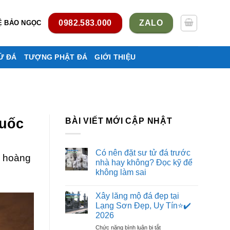
0982.583.000
ZALO
Ệ BẢO NGỌC
Ử ĐÁ
TƯỢNG PHẬT ĐÁ
GIỚI THIỆU
Quốc
BÀI VIẾT MỚI CẬP NHẬT
Có nên đặt sư tử đá trước
n hoàng
nhà hay không? Đọc kỹ để
không làm sai
Không
có
Xây lăng mộ đá đẹp tại
bình
luận
Lạng Sơn Đẹp, Uy Tín⭐️✔️
ở
2026
Có
nên
ở
Chức năng bình luận bị tắt
đặt