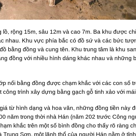
g lồ, rộng 15m, sâu 12m và cao 7m. Ba khu được ch
hác nhau. Khu vực phía bắc có đồ sứ và các bức tượ
đồ bằng đồng và cung tên. Khu trung tâm là khu san
ằng đồng với nhiều hình dáng khác nhau và những 
hớp nối bằng đồng được chạm khắc với các con số t
 công trình xây dựng bằng gạch gỗ tinh xảo với mái
 giá từ hình dạng và hoa văn, những đồng tiền này 
00 năm trong thời nhà Hán (năm 202 trước Công n
hạm khắc trên một số bình đồng cho thấy rõ ràng c
là Trung Sơn, một lãnh thổ của người Hán nằm ở tỉn