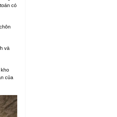
 toán có
 chôn
nh và
 kho
ân của