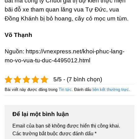
đất mà công ty Chuỗi giá trị dự kiến thực hiện
bãi đỗ xe tham quan lăng vua Tự Đức, vua
Đồng Khánh bị bỏ hoang, cây cỏ mọc um tùm.
Võ Thạnh
Nguồn: https://vnexpress.net/khoi-phuc-lang-
mo-vo-vua-tu-duc-4495012.html
5/5 - (7 bình chọn)
Bài viết này được đăng trong
Tin tức
. Đánh dấu
liên kết thường trực
.
Để lại một bình luận
Email của bạn sẽ không được hiển thị công khai.
Các trường bắt buộc được đánh dấu
*