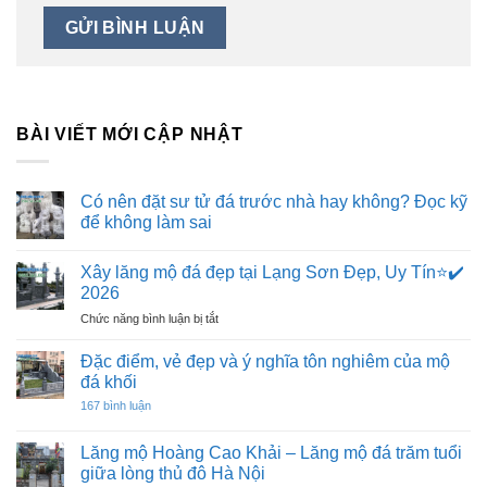
BÀI VIẾT MỚI CẬP NHẬT
Có nên đặt sư tử đá trước nhà hay không? Đọc kỹ
để không làm sai
Không
có
Xây lăng mộ đá đẹp tại Lạng Sơn Đẹp, Uy Tín⭐️✔️
bình
luận
2026
ở
Có
ở
Chức năng bình luận bị tắt
nên
Xây
đặt
lăng
sư
Đặc điểm, vẻ đẹp và ý nghĩa tôn nghiêm của mộ
tử
mộ
đá khối
đá
đá
trước
ở
167 bình luận
đẹp
nhà
Đặc
hay
tại
điểm,
không?
vẻ
Lạng
Lăng mộ Hoàng Cao Khải – Lăng mộ đá trăm tuổi
Đọc
đẹp
Sơn
kỹ
giữa lòng thủ đô Hà Nội
và
để
Đẹp,