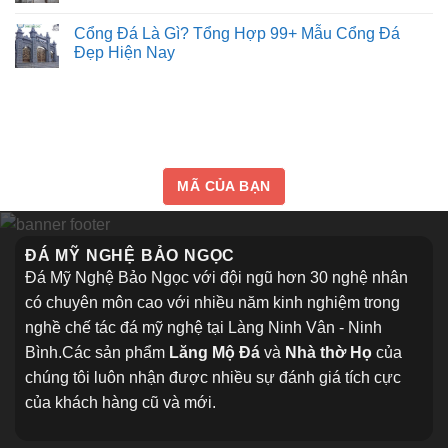
ý
Không
không
Uy
nghĩa
có
làm
tôn
Cổng Đá Là Gì? Tổng Hợp 99+ Mẫu Cổng Đá
Tín⭐️✔️
bình
sai
nghiêm
luận
2026
Đẹp Hiện Nay
của
ở
mộ
Lăng
Không
đá
mộ
có
khối
Hoàng
bình
Cao
luận
Khải
ở
–
Cổng
Lăng
Đá
mộ
Là
đá
Gì?
MÃ CỦA BẠN
trăm
Tổng
tuổi
Hợp
giữa
99+
lòng
Mẫu
thủ
Cổng
ĐÁ MỸ NGHỆ BẢO NGỌC
đô
Đá
Hà
Đẹp
Đá Mỹ Nghệ Bảo Ngọc với đội ngũ hơn 30 nghệ nhân
Nội
Hiện
Nay
có chuyên môn cao với nhiều năm kinh nghiệm trong
nghề chế tác đá mỹ nghệ tại Làng Ninh Vân - Ninh
Bình.Các sản phẩm
Lăng Mộ Đá
và
Nhà thờ Họ
của
chúng tôi luôn nhận được nhiều sự đánh giá tích cực
của khách hàng cũ và mới.