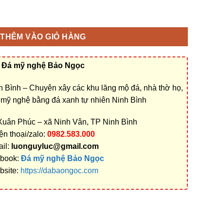
iang | Cơ sở chế tác uy tín, báo giá, mẫu thiết kế riêng theo yê
THÊM VÀO GIỎ HÀNG
Đá mỹ nghệ Bảo Ngọc
 Bình – Chuyên xây các khu lăng mộ đá, nhà thờ họ,
á mỹ nghệ bằng đá xanh tự nhiên Ninh Bình
 Xuân Phúc – xã Ninh Vân, TP Ninh Bình
ện thoại/zalo:
0982.583.000
il:
luonguyluc@gmail.com
book:
Đá mỹ nghệ Bảo Ngọc
bsite:
https://dabaongoc.com