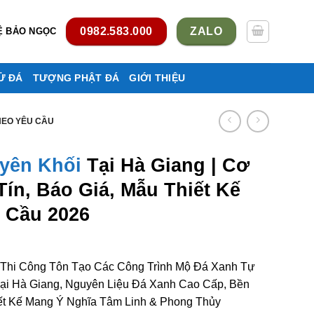
0982.583.000
ZALO
Ệ BẢO NGỌC
Ử ĐÁ
TƯỢNG PHẬT ĐÁ
GIỚI THIỆU
THEO YÊU CẦU
yên Khối
Tại Hà Giang | Cơ
ín, Báo Giá, Mẫu Thiết Kế
 Cầu 2026
 Thi Công Tôn Tạo Các Công Trình Mộ Đá Xanh Tự
ại Hà Giang, Nguyên Liệu Đá Xanh Cao Cấp, Bền
ết Kế Mang Ý Nghĩa Tâm Linh & Phong Thủy