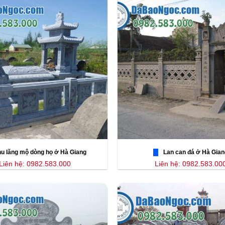
u lăng mộ dòng họ ở Hà Giang
Lan can đá ở Hà Gian
Liên hệ: 0982.583.000
Liên hệ: 0982.583.00