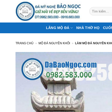
Bỏ
qua
Tìm
kiếm:
nội
dung
LĂNG MỘ ĐÁ
NHÀ THỜ HỌ
CUỐ
TRANG CHỦ
»
MỘ ĐÁ NGUYÊN KHỐI
»
LÀM MỘ ĐÁ NGUYÊN KHỐI