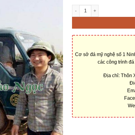
Làm mộ đá nguyên khối tại Hà G
Cơ sở đá mỹ nghệ số 1 Ninh
các công trình đ
Địa chỉ: Thôn
Đi
Ema
Face
We