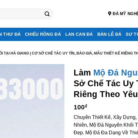
ĐÁ MỸ NGH
N THƯ ĐÁ
CHIẾU RỒNG ĐÁ
LAN CAN ĐÁ
BÀN LỄ ĐÁ
SƯ T
 TẠI HÀ GIANG | CƠ SỞ CHẾ TÁC UY TÍN, BÁO GIÁ, MẪU THIẾT KẾ RIÊNG 
Làm
Mộ Đá Ngu
Sở Chế Tác Uy T
Riêng Theo Yêu
100
₫
Chuyên Thiết Kế, Xây Dựng,
Nhiên, Mộ Đá Nguyên Khối T
Đẹp. Mộ Đá Đa Dạng Về Thi